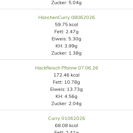
Zucker:
5.04g
HänchenCurry 08062026
59.75 kcal
Fett:
2.47g
Eiweis:
5.30g
KH:
3.99g
Zucker:
1.38g
Hackfleisch Pfanne 07.06.26
172.46 kcal
Fett:
10.78g
Eiweis:
13.73g
KH:
4.56g
Zucker:
2.04g
Curry 01062026
68.08 kcal
Fett:
2.41g