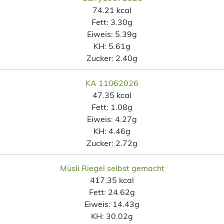
74.21 kcal
Fett:
3.30g
Eiweis:
5.39g
KH:
5.61g
Zucker:
2.40g
KA 11062026
47.35 kcal
Fett:
1.08g
Eiweis:
4.27g
KH:
4.46g
Zucker:
2.72g
Müsli Riegel selbst gemacht
417.35 kcal
Fett:
24.62g
Eiweis:
14.43g
KH:
30.02g