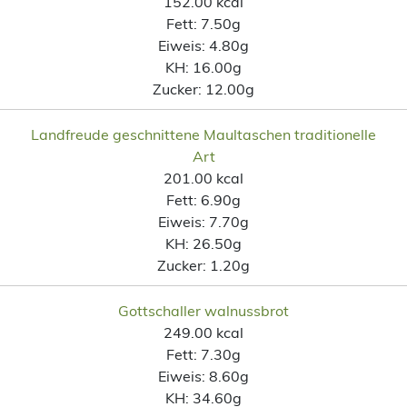
152.00 kcal
Fett:
7.50g
Eiweis:
4.80g
KH:
16.00g
Zucker:
12.00g
Landfreude geschnittene Maultaschen traditionelle
Art
201.00 kcal
Fett:
6.90g
Eiweis:
7.70g
KH:
26.50g
Zucker:
1.20g
Gottschaller walnussbrot
249.00 kcal
Fett:
7.30g
Eiweis:
8.60g
KH:
34.60g