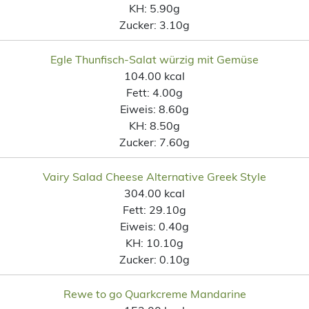
KH:
5.90g
Zucker:
3.10g
Egle Thunfisch-Salat würzig mit Gemüse
104.00 kcal
Fett:
4.00g
Eiweis:
8.60g
KH:
8.50g
Zucker:
7.60g
Vairy Salad Cheese Alternative Greek Style
304.00 kcal
Fett:
29.10g
Eiweis:
0.40g
KH:
10.10g
Zucker:
0.10g
Rewe to go Quarkcreme Mandarine