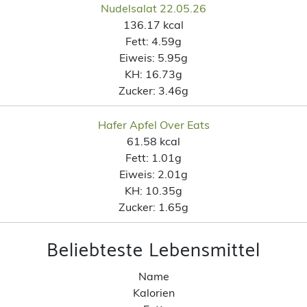
Nudelsalat 22.05.26
136.17 kcal
Fett:
4.59g
Eiweis:
5.95g
KH:
16.73g
Zucker:
3.46g
Hafer Apfel Over Eats
61.58 kcal
Fett:
1.01g
Eiweis:
2.01g
KH:
10.35g
Zucker:
1.65g
Beliebteste Lebensmittel
Name
Kalorien