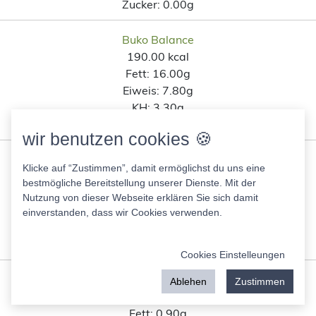
Zucker:
0.00g
Buko Balance
190.00 kcal
Fett:
16.00g
Eiweis:
7.80g
KH:
3.30g
Zucker:
3.30g
wir benutzen cookies 🍪
Lätta Orginal 10 g
Klicke auf “Zustimmen”, damit ermöglichst du uns eine
350.00 kcal
bestmögliche Bereitstellung unserer Dienste. Mit der
Fett:
39.00g
Nutzung von dieser Webseite erklären Sie sich damit
Eiweis:
0.50g
einverstanden, dass wir Cookies verwenden.
KH:
0.50g
Zucker:
0.50g
Cookies Einstelleungen
Brötchen, Weizen
Ablehen
Zustimmen
252.00 kcal
Fett:
0.90g