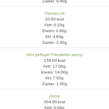
Zucker:
0.40g
Paprika rot
20.00 kcal
Fett:
0.20g
Eiweis:
0.90g
KH:
4.60g
Zucker:
2.40g
Mini geflügel Frikadellen penny
239.00 kcal
Fett:
17.00g
Eiweis:
14.00g
KH:
7.50g
Zucker:
1.00g
Honig
304.00 kcal
Fett:
0.00g