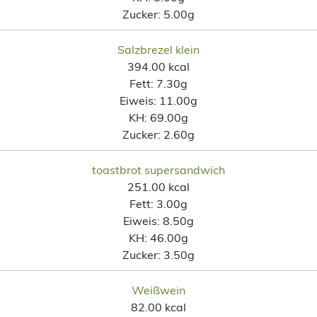
Zucker:
5.00g
Salzbrezel klein
394.00 kcal
Fett:
7.30g
Eiweis:
11.00g
KH:
69.00g
Zucker:
2.60g
toastbrot supersandwich
251.00 kcal
Fett:
3.00g
Eiweis:
8.50g
KH:
46.00g
Zucker:
3.50g
Weißwein
82.00 kcal