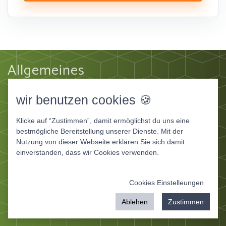
Allgemeines
Impressum
wir benutzen cookies 🍪
Datenschutz
AGB
Klicke auf “Zustimmen”, damit ermöglichst du uns eine
Apps
bestmögliche Bereitstellung unserer Dienste. Mit der
Nutzung von dieser Webseite erklären Sie sich damit
Ernährungstagebuch Deluxe
einverstanden, dass wir Cookies verwenden.
Ernährungstagebuch für Fitnessstudios
Ernährungstagebuch für Ernährungsberater und
Cookies Einstelleungen
Coaches
mit
von IT Service Herzog
Ablehen
Zustimmen
© 2026 ernaehrungstagebuch-deluxe.de