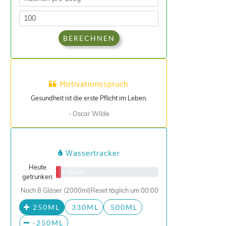
BERECHNEN
Motivationsspruch
Gesundheit ist die erste Pflicht im Leben.
- Oscar Wilde
Wassertracker
Heute
0/8 Gläser
getrunken:
Noch 8 Gläser (2000ml)
Reset täglich um 00:00
250ML
330ML
500ML
-250ML