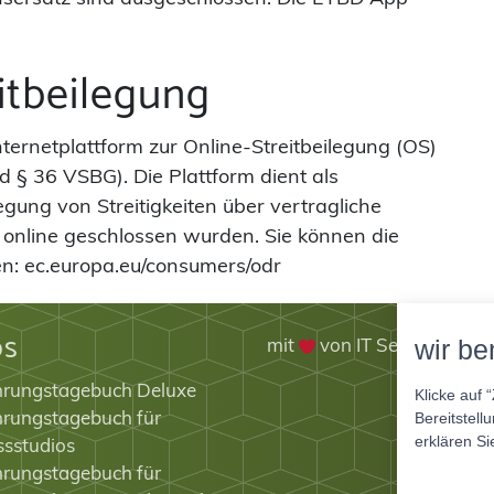
itbeilegung
ternetplattform zur Online-Streitbeilegung (OS)
d § 36 VSBG). Die Plattform dient als
egung von Streitigkeiten über vertragliche
 online geschlossen wurden. Sie können die
en: ec.europa.eu/consumers/odr
ps
mit
von IT Service Herz
wir be
hrungstagebuch Deluxe
Klicke auf 
rungstagebuch für
Bereitstell
erklären Si
ssstudios
rungstagebuch für