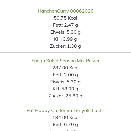
HänchenCurry 08062026
59.75 Kcal
Fett:
2.47 g
Eiweis:
5.30 g
KH:
3.99 g
Zucker:
1.38 g
Fuego Salsa Season Mix Pulver
287.00 Kcal
Fett:
2.00 g
Eiweis:
5.30 g
KH:
58.00 g
Zucker:
25.80 g
Eat Happy California Teriyaki Lachs
184.00 Kcal
Fett:
6.70 g