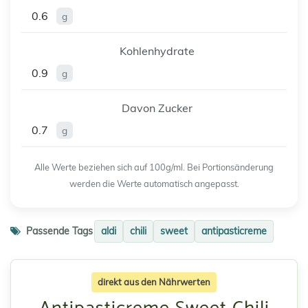
0.6
g
Kohlenhydrate
0.9
g
Davon Zucker
0.7
g
Alle Werte beziehen sich auf 100g/ml. Bei Portionsänderung
werden die Werte automatisch angepasst.
Passende Tags
aldi
chili
sweet
antipasticreme
direkt aus den Nährwerten