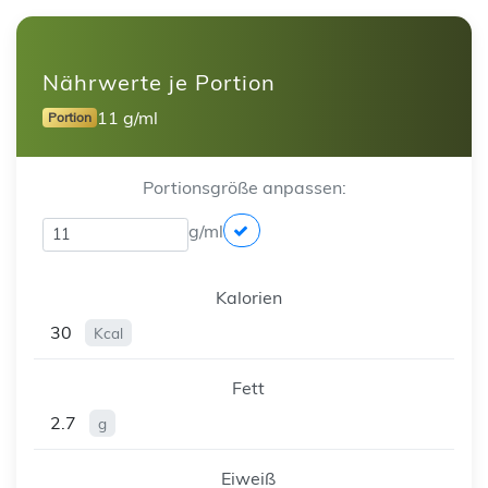
Nährwerte je Portion
11 g/ml
Portion
Portionsgröße anpassen:
g/ml
Kalorien
30
Kcal
Fett
2.7
g
Eiweiß