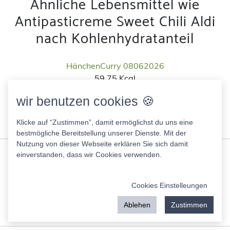
Ähnliche Lebensmittel wie
Antipasticreme Sweet Chili Aldi
nach Kohlenhydratanteil
HänchenCurry 08062026
59.75 Kcal
Fett:
2.47 g
wir benutzen cookies 🍪
Eiweis:
5.30 g
KH:
3.99 g
Klicke auf “Zustimmen”, damit ermöglichst du uns eine
Zucker:
1.38 g
bestmögliche Bereitstellung unserer Dienste. Mit der
Nutzung von dieser Webseite erklären Sie sich damit
Fuego Salsa Season Mix Pulver
einverstanden, dass wir Cookies verwenden.
287.00 Kcal
Fett:
2.00 g
Cookies Einstelleungen
Eiweis:
5.30 g
KH:
58.00 g
Ablehen
Zustimmen
Zucker:
25.80 g