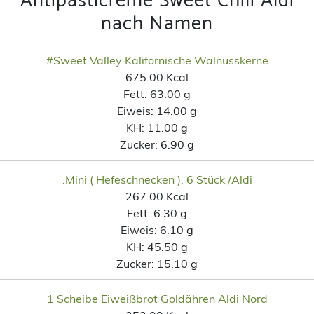
Antipasticreme Sweet Chili Aldi
nach Namen
#Sweet Valley Kalifornische Walnusskerne
675.00 Kcal
Fett:
63.00 g
Eiweis:
14.00 g
KH:
11.00 g
Zucker:
6.90 g
.Mini ( Hefeschnecken ). 6 Stück /Aldi
267.00 Kcal
Fett:
6.30 g
Eiweis:
6.10 g
KH:
45.50 g
Zucker:
15.10 g
1 Scheibe Eiweißbrot Goldähren Aldi Nord