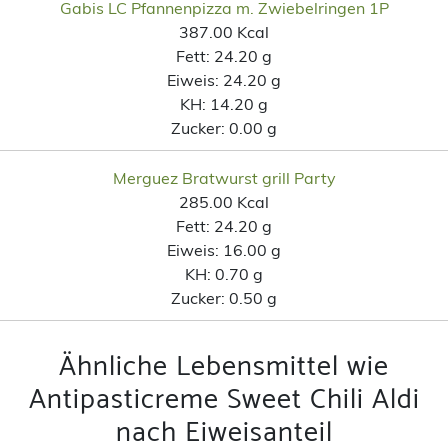
Gabis LC Pfannenpizza m. Zwiebelringen 1P
387.00 Kcal
Fett:
24.20 g
Eiweis:
24.20 g
KH:
14.20 g
Zucker:
0.00 g
Merguez Bratwurst grill Party
285.00 Kcal
Fett:
24.20 g
Eiweis:
16.00 g
KH:
0.70 g
Zucker:
0.50 g
Ähnliche Lebensmittel wie
Antipasticreme Sweet Chili Aldi
nach Eiweisanteil