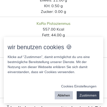
KH:
0.50 g
Zucker:
0.00 g
KoRo Pistazienmus
557.00 Kcal
Fett:
44.00 g
Eiweis:
21.00 g
wir benutzen cookies 🍪
KH:
23.00 g
Zucker:
7.00 g
Klicke auf “Zustimmen”, damit ermöglichst du uns eine
bestmögliche Bereitstellung unserer Dienste. Mit der
Putenbruststeak Paprika Grillparty Penny
Nutzung von dieser Webseite erklären Sie sich damit
114.00 Kcal
einverstanden, dass wir Cookies verwenden.
Fett:
3.20 g
Eiweis:
21.00 g
Cookies Einstelleungen
KH:
0.50 g
Zucker:
0.00 g
Ablehen
Zustimmen