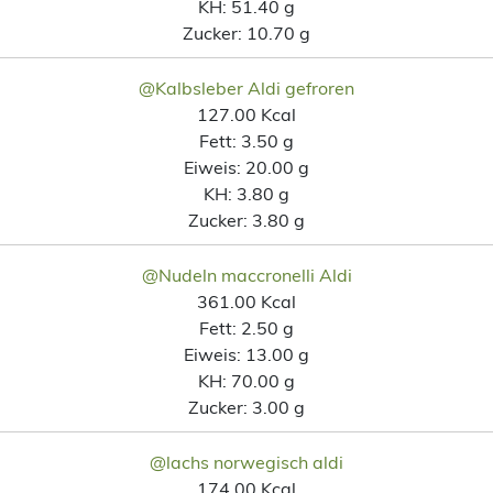
KH:
51.40 g
Zucker:
10.70 g
@Kalbsleber Aldi gefroren
127.00 Kcal
Fett:
3.50 g
Eiweis:
20.00 g
KH:
3.80 g
Zucker:
3.80 g
@Nudeln maccronelli Aldi
361.00 Kcal
Fett:
2.50 g
Eiweis:
13.00 g
KH:
70.00 g
Zucker:
3.00 g
@lachs norwegisch aldi
174.00 Kcal