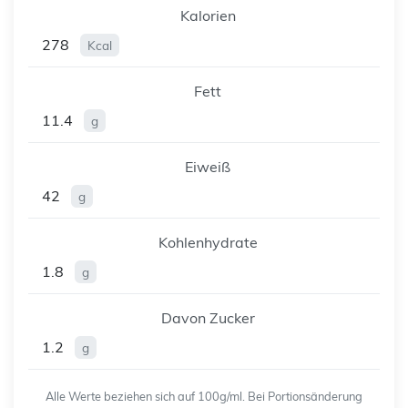
Kalorien
278
Kcal
Fett
11.4
g
Eiweiß
42
g
Kohlenhydrate
1.8
g
Davon Zucker
1.2
g
Alle Werte beziehen sich auf 100g/ml. Bei Portionsänderung