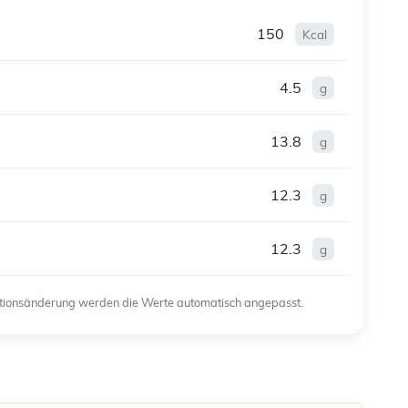
150
Kcal
4.5
g
13.8
g
12.3
g
12.3
g
ortionsänderung werden die Werte automatisch angepasst.