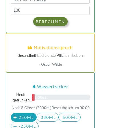
BERECHNEN
Motivationsspruch
Gesundheit ist die erste Pflicht im Leben.
- Oscar Wilde
Wassertracker
Heute
0/8 Gläser
getrunken:
Noch 8 Gläser (2000ml)
Reset täglich um 00:00
250ML
330ML
500ML
-250ML