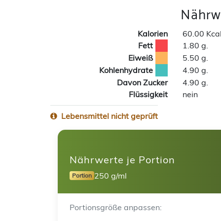
Nährwe
Kalorien
60.00 Kca
Fett
1.80 g.
Eiweiß
5.50 g.
Kohlenhydrate
4.90 g.
Davon Zucker
4.90 g.
Flüssigkeit
nein
Lebensmittel nicht geprüft
Nährwerte je Portion
250 g/ml
Portion
Portionsgröße anpassen: