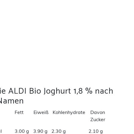
ie ALDI Bio Joghurt 1,8 % nach
Namen
Fett
Eiweiß
Kohlenhydrate
Davon
Zucker
l
3.00 g
3.90 g
2.30 g
2.10 g