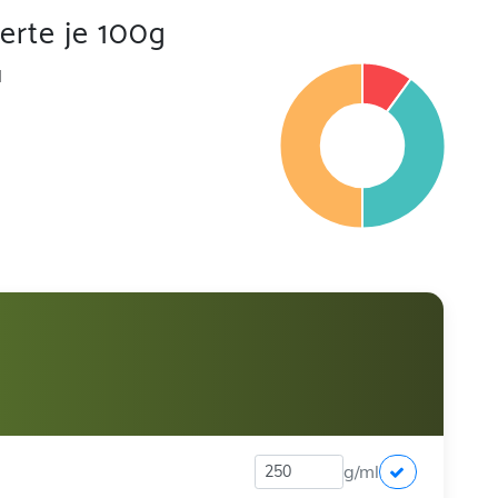
rte je 100g
l
g/ml