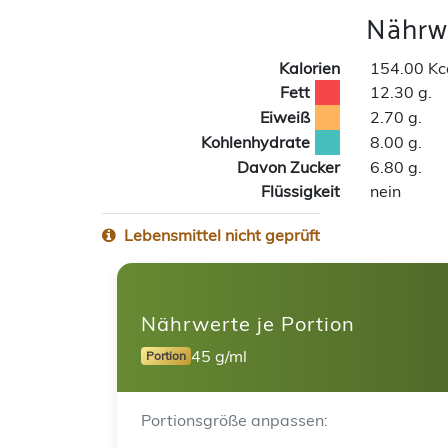
Nährwe
Kalorien
154.00 Kc
Fett
12.30 g.
Eiweiß
2.70 g.
Kohlenhydrate
8.00 g.
Davon Zucker
6.80 g.
Flüssigkeit
nein
Lebensmittel nicht geprüft
Nährwerte je Portion
45 g/ml
Portion
Portionsgröße anpassen: