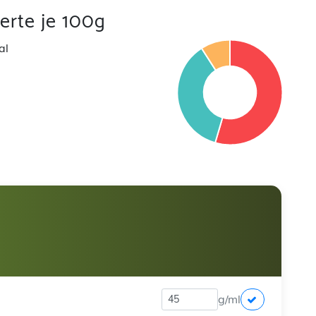
rte je 100g
al
g/ml