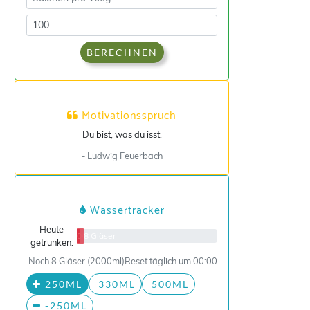
BERECHNEN
Motivationsspruch
Du bist, was du isst.
- Ludwig Feuerbach
Wassertracker
Heute
0/8 Gläser
getrunken:
Noch 8 Gläser (2000ml)
Reset täglich um 00:00
250ML
330ML
500ML
-250ML