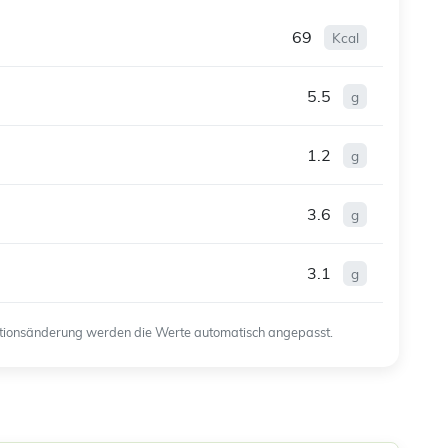
69
Kcal
5.5
g
1.2
g
3.6
g
3.1
g
ortionsänderung werden die Werte automatisch angepasst.