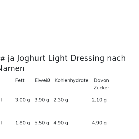
# ja Joghurt Light Dressing nach
Namen
Fett
Eiweiß
Kohlenhydrate
Davon
Zucker
l
3.00 g
3.90 g
2.30 g
2.10 g
l
1.80 g
5.50 g
4.90 g
4.90 g