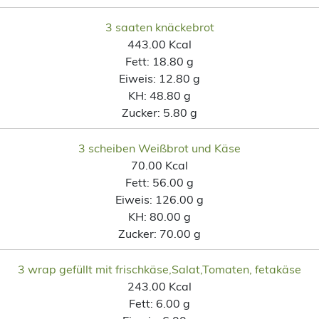
3 saaten knäckebrot
443.00 Kcal
Fett:
18.80 g
Eiweis:
12.80 g
KH:
48.80 g
Zucker:
5.80 g
3 scheiben Weißbrot und Käse
70.00 Kcal
Fett:
56.00 g
Eiweis:
126.00 g
KH:
80.00 g
Zucker:
70.00 g
3 wrap gefüllt mit frischkäse,Salat,Tomaten, fetakäse
243.00 Kcal
Fett:
6.00 g