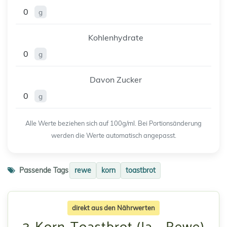
0
g
Kohlenhydrate
0
g
Davon Zucker
0
g
Alle Werte beziehen sich auf 100g/ml. Bei Portionsänderung
werden die Werte automatisch angepasst.
Passende Tags
rewe
korn
toastbrot
direkt aus den Nährwerten