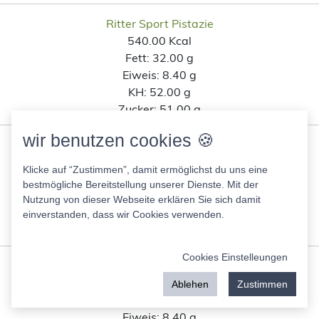
Ritter Sport Pistazie
540.00 Kcal
Fett:
32.00 g
Eiweis:
8.40 g
KH:
52.00 g
Zucker:
51.00 g
wir benutzen cookies 🍪
Gourmella Schaschlik mit Reis
123.00 Kcal
Klicke auf “Zustimmen”, damit ermöglichst du uns eine
Fett:
3.90 g
bestmögliche Bereitstellung unserer Dienste. Mit der
Eiweis:
8.40 g
Nutzung von dieser Webseite erklären Sie sich damit
KH:
13.00 g
einverstanden, dass wir Cookies verwenden.
Zucker:
2.40 g
Cookies Einstelleungen
Alnatura Macadamia Nüsse
746.00 Kcal
Ablehen
Zustimmen
Fett:
75.00 g
Eiweis:
8.40 g