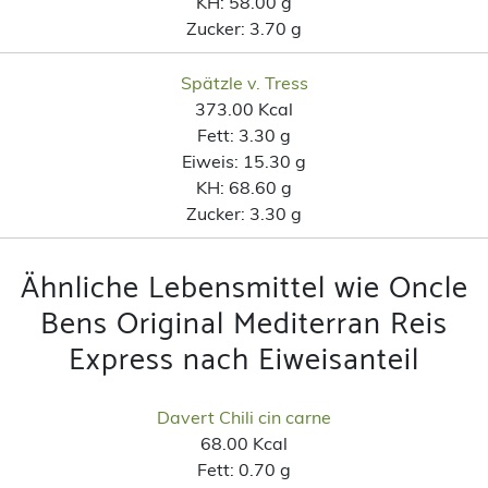
KH:
58.00 g
Zucker:
3.70 g
Spätzle v. Tress
373.00 Kcal
Fett:
3.30 g
Eiweis:
15.30 g
KH:
68.60 g
Zucker:
3.30 g
Ähnliche Lebensmittel wie Oncle
Bens Original Mediterran Reis
Express nach Eiweisanteil
Davert Chili cin carne
68.00 Kcal
Fett:
0.70 g