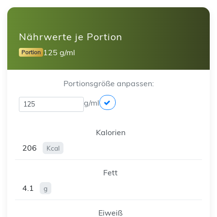
Nährwerte je Portion
125 g/ml
Portion
Portionsgröße anpassen:
g/ml
Kalorien
206
Kcal
Fett
4.1
g
Eiweiß