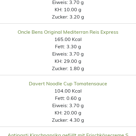
Eiweis:
3.70 g
KH:
10.00 g
Zucker:
3.20 g
Oncle Bens Original Mediterran Reis Express
165.00 Kcal
Fett:
3.30 g
Eiweis:
3.70 g
KH:
29.00 g
Zucker:
1.80 g
Davert Noodle Cup Tomatensauce
104.00 Kcal
Fett:
0.60 g
Eiweis:
3.70 g
KH:
20.00 g
Zucker:
4.30 g
Antipasti Kirschpaprika gefüllt mit Frischkäsecreme S