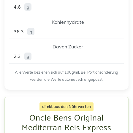
4.6
g
Kohlenhydrate
36.3
g
Davon Zucker
2.3
g
Alle Werte beziehen sich auf 100g/ml. Bei Portionsänderung
werden die Werte automatisch angepasst.
direkt aus den Nährwerten
Oncle Bens Original
Mediterran Reis Express