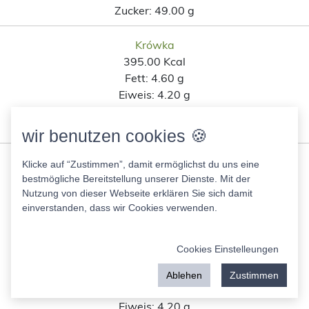
Zucker:
49.00 g
Krówka
395.00 Kcal
Fett:
4.60 g
Eiweis:
4.20 g
KH:
78.00 g
Zucker:
67.00 g
wir benutzen cookies 🍪
Klicke auf “Zustimmen”, damit ermöglichst du uns eine
Ähnliche Lebensmittel wie 0,1 %
bestmögliche Bereitstellung unserer Dienste. Mit der
Fett Kirsche nach
Nutzung von dieser Webseite erklären Sie sich damit
einverstanden, dass wir Cookies verwenden.
Kohlenhydratanteil
Cookies Einstelleungen
Golden Rolls Salted Caramel
453.00 Kcal
Ablehen
Zustimmen
Fett:
16.00 g
Eiweis:
4.20 g