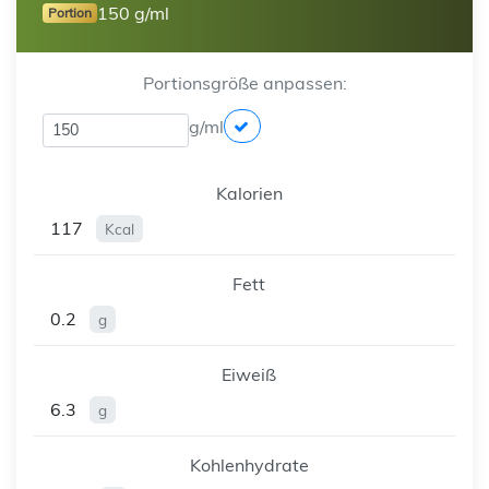
150 g/ml
Portion
Portionsgröße anpassen:
g/ml
Kalorien
117
Kcal
Fett
0.2
g
Eiweiß
6.3
g
Kohlenhydrate