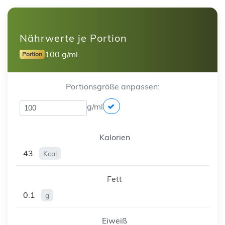
Nährwerte je Portion
100 g/ml
Portion
Portionsgröße anpassen:
g/ml
Kalorien
43
Kcal
Fett
0.1
g
Eiweiß