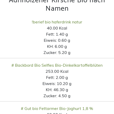
Adrlholzener Kirsche Bio nach
Namen
!berief bio haferdrink natur
40.00 Kcal
Fett:
1.40 g
Eiweis:
0.60 g
KH:
6.00 g
Zucker:
5.20 g
# Backbord Bio Selfies Bio-Dinkelkartoffelblüten
253.00 Kcal
Fett:
2.00 g
Eiweis:
10.20 g
KH:
46.30 g
Zucker:
4.50 g
# Gut bio Fettarmer Bio-Joghurt 1,8 %