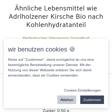
Ähnliche Lebensmittel wie
Adrlholzener Kirsche Bio nach
Kohlenhydratanteil
Perlenbacher Weizenmix Grapefruit
41.00 Kcal
wir benutzen cookies 🍪
Fett:
0.00 g
Eiweis:
0.50 g
Klicke auf “Zustimmen”, damit ermöglichst du uns eine
KH:
6.50 g
bestmögliche Bereitstellung unserer Dienste. Mit der
Zucker:
5.50 g
Nutzung von dieser Webseite erklären Sie sich damit
einverstanden, dass wir Cookies verwenden.
Augustiner Hell
38.00 Kcal
Cookies Einstelleungen
Fett:
0.00 g
Eiweis:
0.50 g
Ablehen
Zustimmen
KH:
2.50 g
Zucker:
0.50 g