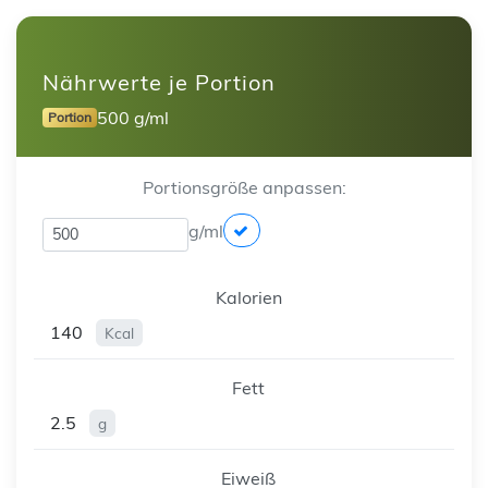
Nährwerte je Portion
500 g/ml
Portion
Portionsgröße anpassen:
g/ml
Kalorien
140
Kcal
Fett
2.5
g
Eiweiß