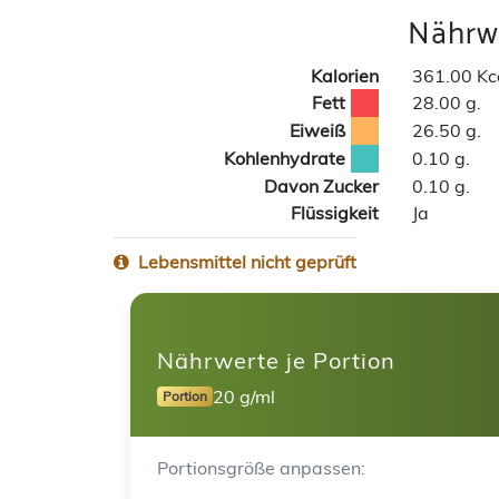
Nährwe
Kalorien
361.00 Kc
Fett
28.00 g.
Eiweiß
26.50 g.
Kohlenhydrate
0.10 g.
Davon Zucker
0.10 g.
Flüssigkeit
Ja
Lebensmittel nicht geprüft
Nährwerte je Portion
20 g/ml
Portion
Portionsgröße anpassen: