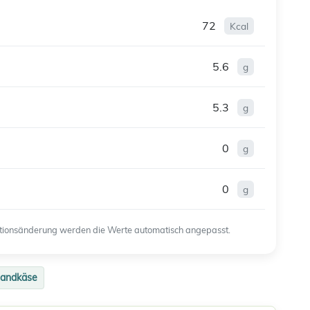
72
Kcal
5.6
g
5.3
g
0
g
0
g
ortionsänderung werden die Werte automatisch angepasst.
landkäse