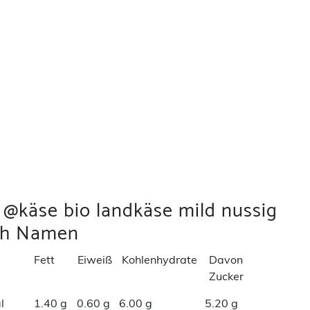
 @käse bio landkäse mild nussig
ch Namen
Fett
Eiweiß
Kohlenhydrate
Davon
Zucker
l
1.40 g
0.60 g
6.00 g
5.20 g