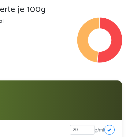
rte je 100g
al
g/ml