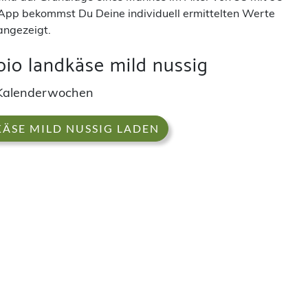
App bekommst Du Deine individuell ermittelten Werte
angezeigt.
io landkäse mild nussig
h Kalenderwochen
KÄSE MILD NUSSIG LADEN