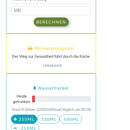
BERECHNEN
Motivationsspruch
Der Weg zur Gesundheit führt durch die Küche.
- Unbekannt
Wassertracker
Heute
0/8 Gläser
getrunken:
Noch 8 Gläser (2000ml)
Reset täglich um 00:00
250ML
330ML
500ML
-250ML