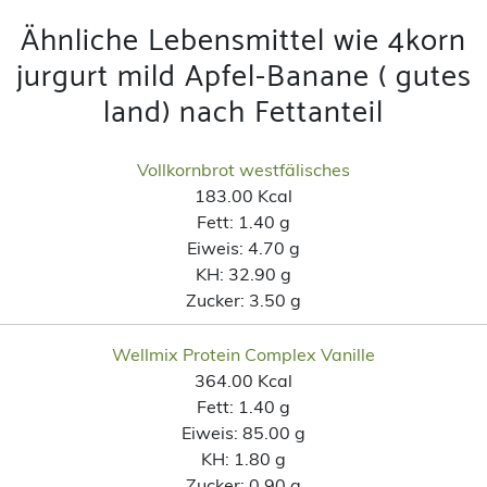
Ähnliche Lebensmittel wie 4korn
jurgurt mild Apfel-Banane ( gutes
land) nach Fettanteil
Vollkornbrot westfälisches
183.00 Kcal
Fett:
1.40 g
Eiweis:
4.70 g
KH:
32.90 g
Zucker:
3.50 g
Wellmix Protein Complex Vanille
364.00 Kcal
Fett:
1.40 g
Eiweis:
85.00 g
KH:
1.80 g
Zucker:
0.90 g