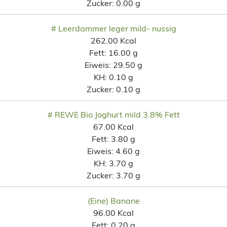
Zucker:
0.00 g
# Leerdammer leger mild- nussig
262.00 Kcal
Fett:
16.00 g
Eiweis:
29.50 g
KH:
0.10 g
Zucker:
0.10 g
# REWE Bio Joghurt mild 3.8% Fett
67.00 Kcal
Fett:
3.80 g
Eiweis:
4.60 g
KH:
3.70 g
Zucker:
3.70 g
(Eine) Banane
96.00 Kcal
Fett:
0.20 g