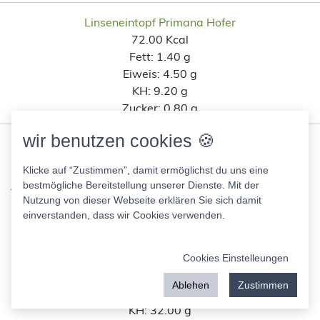
Linseneintopf Primana Hofer
72.00 Kcal
Fett:
1.40 g
Eiweis:
4.50 g
KH:
9.20 g
Zucker:
0.80 g
wir benutzen cookies 🍪
Ähnliche Lebensmittel wie 4korn
jurgurt mild Apfel-Banane ( gutes
Klicke auf “Zustimmen”, damit ermöglichst du uns eine
bestmögliche Bereitstellung unserer Dienste. Mit der
land) nach Kohlenhydratanteil
Nutzung von dieser Webseite erklären Sie sich damit
einverstanden, dass wir Cookies verwenden.
Bürger Kartoffel-Schupfnudeln
166.00 Kcal
Cookies Einstelleungen
Fett:
1.50 g
Ablehen
Zustimmen
Eiweis:
4.50 g
KH:
32.00 g