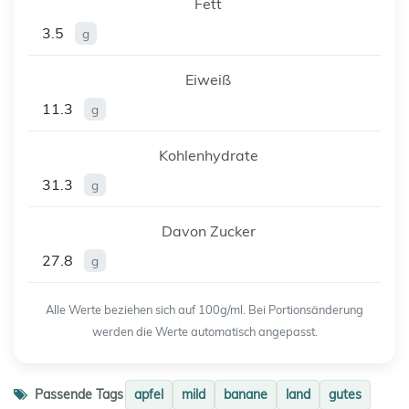
Fett
3.5
g
Eiweiß
11.3
g
Kohlenhydrate
31.3
g
Davon Zucker
27.8
g
Alle Werte beziehen sich auf 100g/ml. Bei Portionsänderung
werden die Werte automatisch angepasst.
Passende Tags
apfel
mild
banane
land
gutes