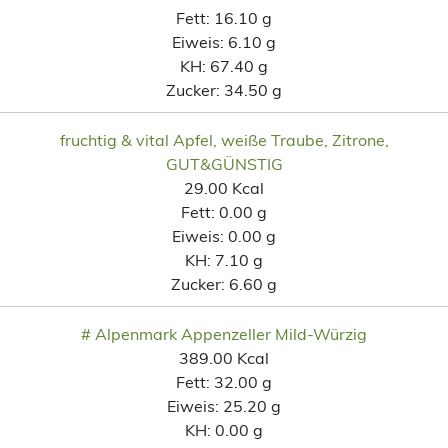
Fett:
16.10 g
Eiweis:
6.10 g
KH:
67.40 g
Zucker:
34.50 g
fruchtig & vital Apfel, weiße Traube, Zitrone,
GUT&GÜNSTIG
29.00 Kcal
Fett:
0.00 g
Eiweis:
0.00 g
KH:
7.10 g
Zucker:
6.60 g
# Alpenmark Appenzeller Mild-Würzig
389.00 Kcal
Fett:
32.00 g
Eiweis:
25.20 g
KH:
0.00 g