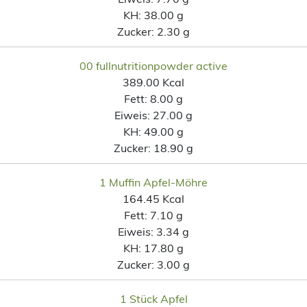
KH:
38.00 g
Zucker:
2.30 g
00 fullnutritionpowder active
389.00 Kcal
Fett:
8.00 g
Eiweis:
27.00 g
KH:
49.00 g
Zucker:
18.90 g
1 Muffin Apfel-Möhre
164.45 Kcal
Fett:
7.10 g
Eiweis:
3.34 g
KH:
17.80 g
Zucker:
3.00 g
1 Stück Apfel