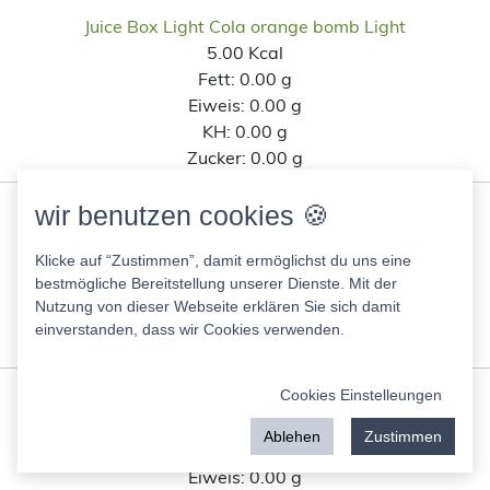
Juice Box Light Cola orange bomb Light
5.00 Kcal
Fett:
0.00 g
Eiweis:
0.00 g
KH:
0.00 g
Zucker:
0.00 g
wir benutzen cookies 🍪
Juice Box Light Eistee Hawaii Wave Sirup
50.00 Kcal
Klicke auf “Zustimmen”, damit ermöglichst du uns eine
Fett:
0.00 g
bestmögliche Bereitstellung unserer Dienste. Mit der
Eiweis:
0.00 g
Nutzung von dieser Webseite erklären Sie sich damit
KH:
0.00 g
einverstanden, dass wir Cookies verwenden.
Zucker:
0.00 g
Cookies Einstelleungen
O2 Active Pfirsich weisser Eistee
17.00 Kcal
Ablehen
Zustimmen
Fett:
0.00 g
Eiweis:
0.00 g