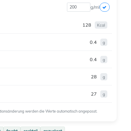
g/ml
128
Kcal
0.4
g
0.4
g
28
g
27
g
ortionsänderung werden die Werte automatisch angepasst.