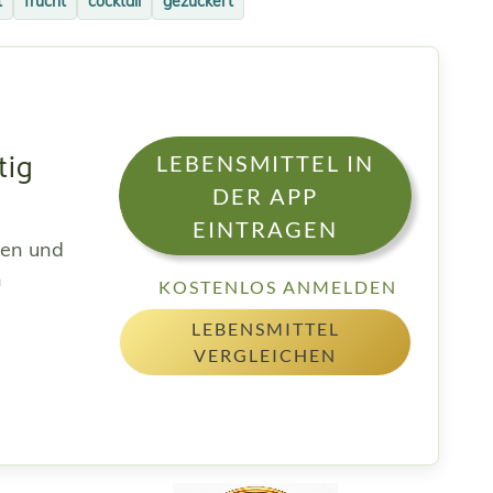
t
frucht
cocktail
gezuckert
tig
LEBENSMITTEL IN
DER APP
EINTRAGEN
sen und
h
KOSTENLOS ANMELDEN
LEBENSMITTEL
VERGLEICHEN