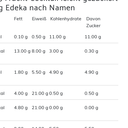
ig Edeka nach Namen
Fett
Eiweiß
Kohlenhydrate
Davon
Zucker
l
0.10 g
0.50 g
11.00 g
11.00 g
al
13.00 g
8.00 g
3.00 g
0.30 g
l
1.80 g
5.50 g
4.90 g
4.90 g
al
4.00 g
21.00 g
0.50 g
0.50 g
al
4.80 g
21.00 g
0.00 g
0.00 g