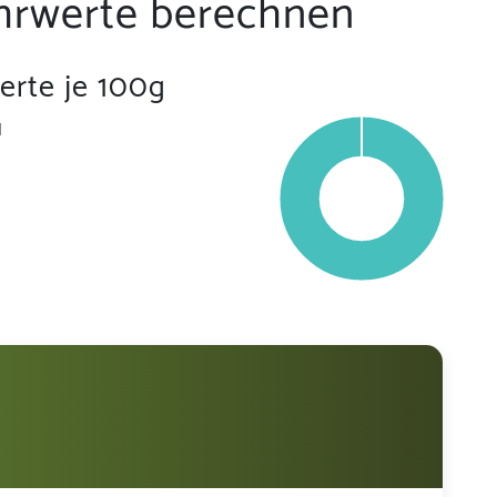
hrwerte berechnen
rte je 100g
l