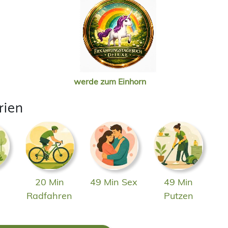
werde zum Einhorn
rien
20 Min
49 Min Sex
49 Min
n
Radfahren
Putzen