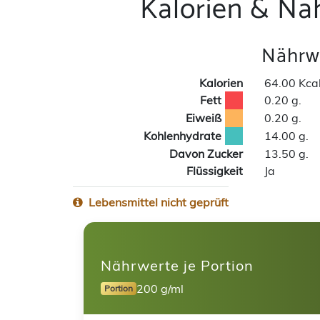
Kalorien & Nä
Nährwe
Kalorien
64.00 Kca
Fett
0.20 g.
Eiweiß
0.20 g.
Kohlenhydrate
14.00 g.
Davon Zucker
13.50 g.
Flüssigkeit
Ja
Lebensmittel nicht geprüft
Nährwerte je Portion
200 g/ml
Portion