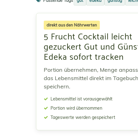
Passende Tags
gut
edeka
günstig
leich
direkt aus den Nährwerten
5 Frucht Cocktail leicht
gezuckert Gut und Güns
Edeka sofort tracken
Portion übernehmen, Menge anpas
das Lebensmittel direkt im Tagebuc
speichern.
Lebensmittel ist vorausgewählt
Portion wird übernommen
Tageswerte werden gespeichert