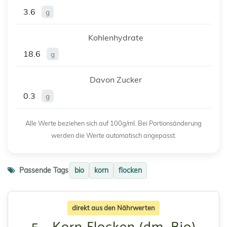
3.6
g
Kohlenhydrate
18.6
g
Davon Zucker
0.3
g
Alle Werte beziehen sich auf 100g/ml. Bei Portionsänderung
werden die Werte automatisch angepasst.
Passende Tags
bio
korn
flocken
direkt aus den Nährwerten