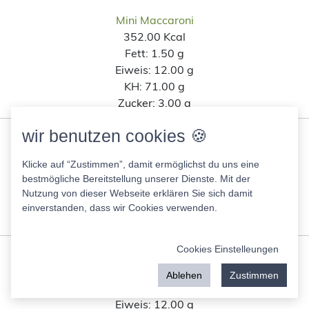
Mini Maccaroni
352.00 Kcal
Fett:
1.50 g
Eiweis:
12.00 g
KH:
71.00 g
Zucker:
3.00 g
wir benutzen cookies 🍪
Das ungesüßte Müsli Schoko
360.00 Kcal
Klicke auf “Zustimmen”, damit ermöglichst du uns eine
Fett:
5.60 g
bestmögliche Bereitstellung unserer Dienste. Mit der
Eiweis:
12.00 g
Nutzung von dieser Webseite erklären Sie sich damit
KH:
60.00 g
einverstanden, dass wir Cookies verwenden.
Zucker:
1.80 g
Cookies Einstelleungen
Like Chicken Burger
228.00 Kcal
Ablehen
Zustimmen
Fett:
11.00 g
Eiweis:
12.00 g