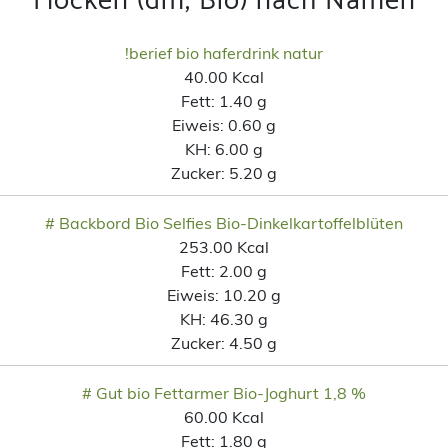
Flocken (dm, Bio) nach Namen
!berief bio haferdrink natur
40.00 Kcal
Fett:
1.40 g
Eiweis:
0.60 g
KH:
6.00 g
Zucker:
5.20 g
# Backbord Bio Selfies Bio-Dinkelkartoffelblüten
253.00 Kcal
Fett:
2.00 g
Eiweis:
10.20 g
KH:
46.30 g
Zucker:
4.50 g
# Gut bio Fettarmer Bio-Joghurt 1,8 %
60.00 Kcal
Fett:
1.80 g