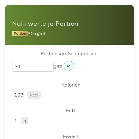
Nährwerte je Portion
30 g/ml
Portion
Portionsgröße anpassen:
g/ml
Kalorien
103
Kcal
Fett
1
g
Eiweiß