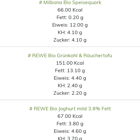
# Milbona Bio Speisequark
66.00 Kcal
Fett:
0.20 g
Eiweis:
12.00 g
KH:
4.10 g
Zucker:
4.10 g
# REWE Bio Grünkohl & Räuchertofu
151.00 Kcal
Fett:
13.10 g
Eiweis:
4.40 g
KH:
2.40 g
Zucker:
2.20 g
# REWE Bio Joghurt mild 3.8% Fett
67.00 Kcal
Fett:
3.80 g
Eiweis:
4.60 g
KH:
3.70 g