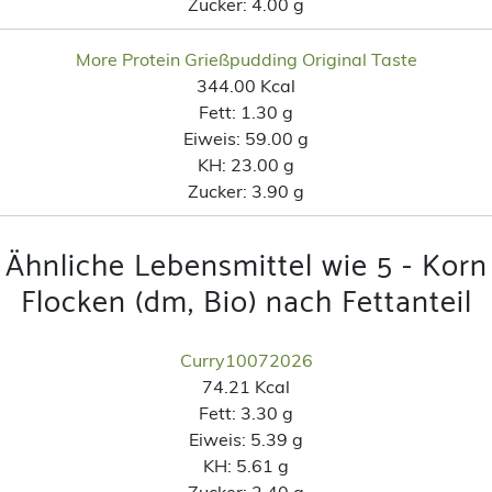
Zucker:
4.00 g
More Protein Grießpudding Original Taste
344.00 Kcal
Fett:
1.30 g
Eiweis:
59.00 g
KH:
23.00 g
Zucker:
3.90 g
Ähnliche Lebensmittel wie 5 - Korn
Flocken (dm, Bio) nach Fettanteil
Curry10072026
74.21 Kcal
Fett:
3.30 g
Eiweis:
5.39 g
KH:
5.61 g
Zucker:
2.40 g