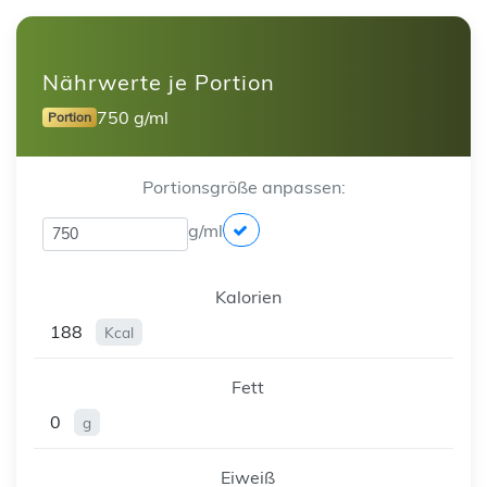
Nährwerte je Portion
750 g/ml
Portion
Portionsgröße anpassen:
g/ml
Kalorien
188
Kcal
Fett
0
g
Eiweiß