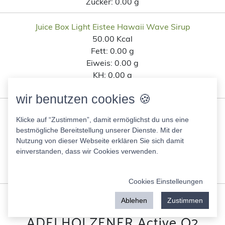
Zucker:
0.00 g
Juice Box Light Eistee Hawaii Wave Sirup
50.00 Kcal
Fett:
0.00 g
Eiweis:
0.00 g
KH:
0.00 g
Zucker:
0.00 g
wir benutzen cookies 🍪
O2 Active Pfirsich weisser Eistee
Klicke auf “Zustimmen”, damit ermöglichst du uns eine
17.00 Kcal
bestmögliche Bereitstellung unserer Dienste. Mit der
Fett:
0.00 g
Nutzung von dieser Webseite erklären Sie sich damit
Eiweis:
0.00 g
einverstanden, dass wir Cookies verwenden.
KH:
4.00 g
Zucker:
4.00 g
Cookies Einstelleungen
Ähnliche Lebensmittel wie
Ablehen
Zustimmen
ADELHOLZENER Active O2