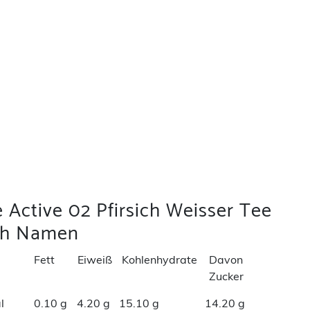
 Active 02 Pfirsich Weisser Tee
ch Namen
Fett
Eiweiß
Kohlenhydrate
Davon
Zucker
l
0.10 g
4.20 g
15.10 g
14.20 g