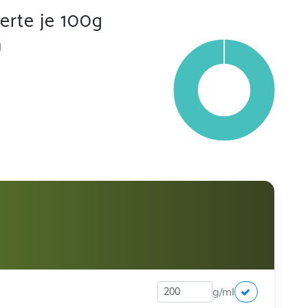
rte je 100g
l
g/ml