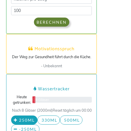
BERECHNEN
Motivationsspruch
Der Weg zur Gesundheit führt durch die Küche.
- Unbekannt
Wassertracker
Heute
0/8 Gläser
getrunken:
Noch 8 Gläser (2000ml)
Reset täglich um 00:00
250ML
330ML
500ML
-250ML