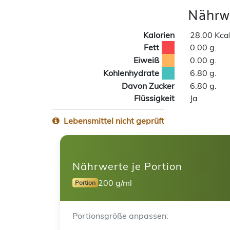
Nährwe
Kalorien
28.00 Kca
Fett
0.00 g.
Eiweiß
0.00 g.
Kohlenhydrate
6.80 g.
Davon Zucker
6.80 g.
Flüssigkeit
Ja
Lebensmittel nicht geprüft
Nährwerte je Portion
200 g/ml
Portion
Portionsgröße anpassen: