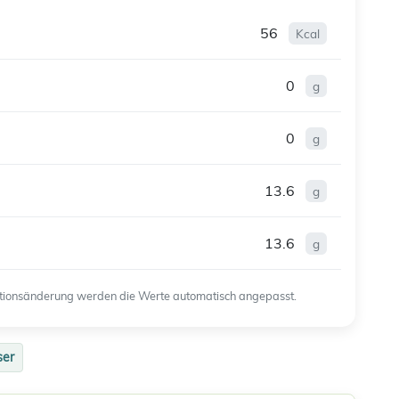
56
Kcal
0
g
0
g
13.6
g
13.6
g
ortionsänderung werden die Werte automatisch angepasst.
ser