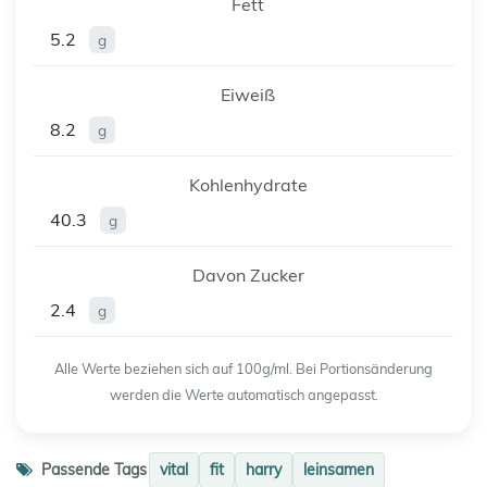
Fett
5.2
g
Eiweiß
8.2
g
Kohlenhydrate
40.3
g
Davon Zucker
2.4
g
Alle Werte beziehen sich auf 100g/ml. Bei Portionsänderung
werden die Werte automatisch angepasst.
Passende Tags
vital
fit
harry
leinsamen