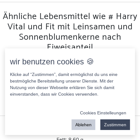
Ähnliche Lebensmittel wie # Harry
Vital und Fit mit Leinsamen und
Sonnenblumenkerne nach
Eiweisanteil
wir benutzen cookies 🍪
Landfreude geschnittene Maultaschen traditionelle
Art
Klicke auf “Zustimmen”, damit ermöglichst du uns eine
201.00 Kcal
bestmögliche Bereitstellung unserer Dienste. Mit der
Fett:
6.90 g
Nutzung von dieser Webseite erklären Sie sich damit
Eiweis:
7.70 g
einverstanden, dass wir Cookies verwenden.
KH:
26.50 g
Zucker:
1.20 g
Cookies Einstelleungen
Edeka hefezopf mit Frischkäse Füllung
Ablehen
Zustimmen
279.00 Kcal
Fett:
8.60 g