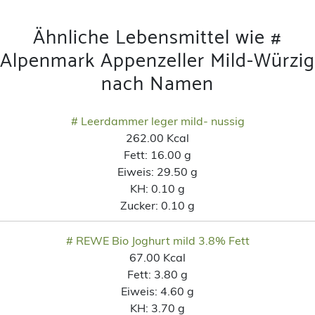
Ähnliche Lebensmittel wie #
Alpenmark Appenzeller Mild-Würzig
nach Namen
# Leerdammer leger mild- nussig
262.00 Kcal
Fett:
16.00 g
Eiweis:
29.50 g
KH:
0.10 g
Zucker:
0.10 g
# REWE Bio Joghurt mild 3.8% Fett
67.00 Kcal
Fett:
3.80 g
Eiweis:
4.60 g
KH:
3.70 g