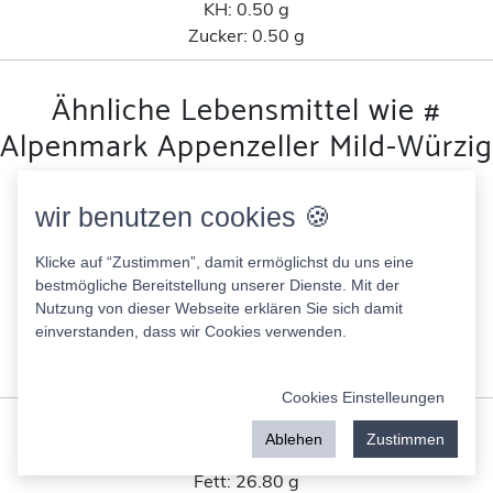
KH:
0.50 g
Zucker:
0.50 g
Ähnliche Lebensmittel wie #
Alpenmark Appenzeller Mild-Würzig
nach Eiweisanteil
wir benutzen cookies 🍪
# Alpenmark Appenzeller Mild-Würzig
Klicke auf “Zustimmen”, damit ermöglichst du uns eine
389.00 Kcal
bestmögliche Bereitstellung unserer Dienste. Mit der
Fett:
32.00 g
Nutzung von dieser Webseite erklären Sie sich damit
Eiweis:
25.20 g
einverstanden, dass wir Cookies verwenden.
KH:
0.00 g
Zucker:
0.00 g
Cookies Einstelleungen
Gazi yumak zopfkäse
Ablehen
Zustimmen
351.00 Kcal
Fett:
26.80 g