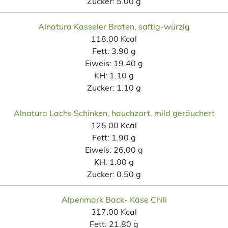
Zucker:
5.00 g
Alnatura Kasseler Braten, saftig-würzig
118.00 Kcal
Fett:
3.90 g
Eiweis:
19.40 g
KH:
1.10 g
Zucker:
1.10 g
Alnatura Lachs Schinken, hauchzart, mild geräuchert
125.00 Kcal
Fett:
1.90 g
Eiweis:
26.00 g
KH:
1.00 g
Zucker:
0.50 g
Alpenmark Back- Käse Chili
317.00 Kcal
Fett:
21.80 g