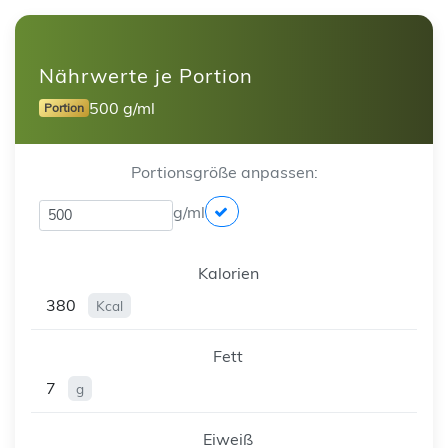
Nährwerte je Portion
500 g/ml
Portion
Portionsgröße anpassen:
g/ml
Kalorien
380
Kcal
Fett
7
g
Eiweiß