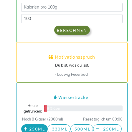
BERECHNEN
Motivationsspruch
Du bist, was du isst.
- Ludwig Feuerbach
Wassertracker
Heute
0/8 Gläser
getrunken:
Noch 8 Gläser (2000ml)
Reset täglich um 00:00
250ML
330ML
500ML
-250ML