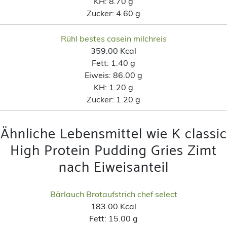
KH:
8.70 g
Zucker:
4.60 g
Rühl bestes casein milchreis
359.00 Kcal
Fett:
1.40 g
Eiweis:
86.00 g
KH:
1.20 g
Zucker:
1.20 g
Ähnliche Lebensmittel wie K classic
High Protein Pudding Gries Zimt
nach Eiweisanteil
Bärlauch Brotaufstrich chef select
183.00 Kcal
Fett:
15.00 g