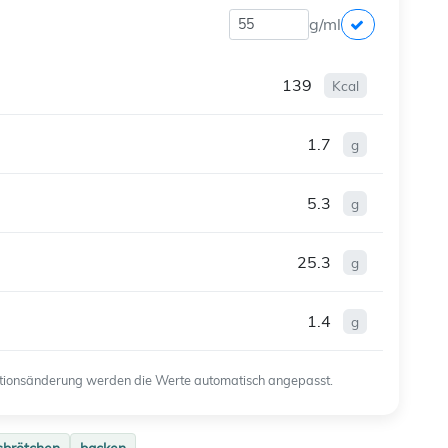
g/ml
139
Kcal
1.7
g
5.3
g
25.3
g
1.4
g
ortionsänderung werden die Werte automatisch angepasst.