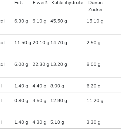
Fett
Eiweiß
Kohlenhydrate
Davon
Zucker
al
6.30 g
6.10 g
45.50 g
15.10 g
al
11.50 g
20.10 g
14.70 g
2.50 g
al
6.00 g
22.30 g
13.20 g
8.00 g
l
1.40 g
4.40 g
8.00 g
6.20 g
l
0.80 g
4.50 g
12.90 g
11.20 g
l
1.40 g
4.30 g
5.10 g
3.30 g