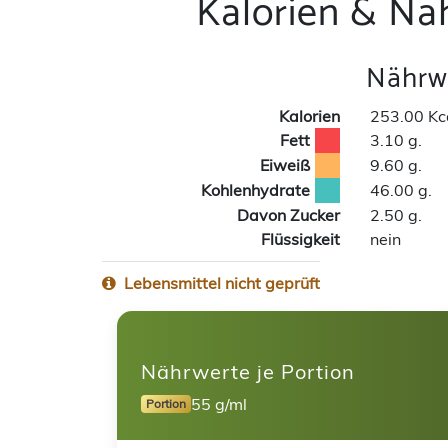
Kalorien & Nä
Nährwe
Kalorien
253.00 Kc
Fett
3.10 g.
Eiweiß
9.60 g.
Kohlenhydrate
46.00 g.
Davon Zucker
2.50 g.
Flüssigkeit
nein
Lebensmittel nicht geprüft
Nährwerte je Portion
55 g/ml
Portion