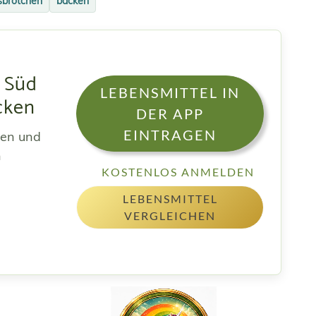
sbrötchen
backen
 Süd
LEBENSMITTEL IN
cken
DER APP
EINTRAGEN
sen und
h
KOSTENLOS ANMELDEN
LEBENSMITTEL
VERGLEICHEN