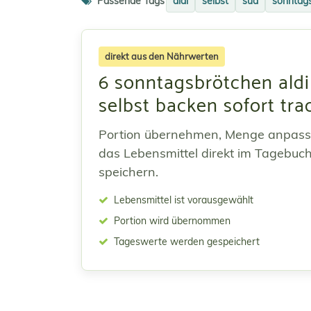
Passende Tags
aldi
selbst
süd
sonntag
direkt aus den Nährwerten
6 sonntagsbrötchen aldi
selbst backen sofort tra
Portion übernehmen, Menge anpas
das Lebensmittel direkt im Tagebuc
speichern.
Lebensmittel ist vorausgewählt
Portion wird übernommen
Tageswerte werden gespeichert