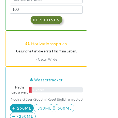
BERECHNEN
Motivationsspruch
Gesundheit ist die erste Pflicht im Leben.
- Oscar Wilde
Wassertracker
Heute
0/8 Gläser
getrunken:
Noch 8 Gläser (2000ml)
Reset täglich um 00:00
250ML
330ML
500ML
-250ML