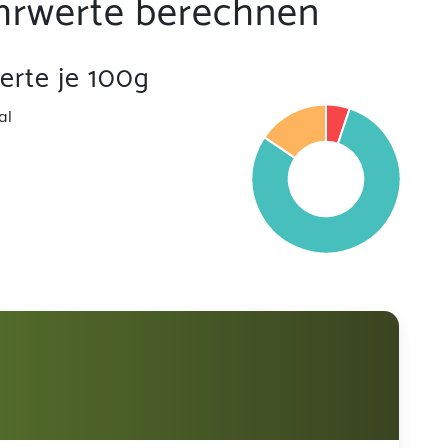
hrwerte berechnen
rte je 100g
al