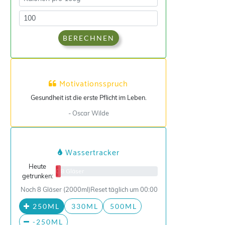
BERECHNEN
Motivationsspruch
Gesundheit ist die erste Pflicht im Leben.
- Oscar Wilde
Wassertracker
Heute
0/8 Gläser
getrunken:
Noch 8 Gläser (2000ml)
Reset täglich um 00:00
250ML
330ML
500ML
-250ML