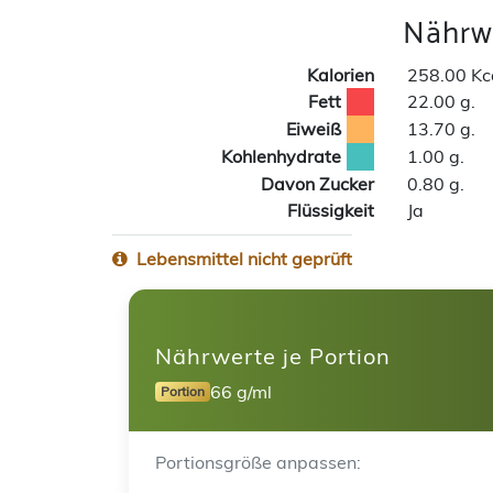
Nährwe
Kalorien
258.00 Kc
Fett
22.00 g.
Eiweiß
13.70 g.
Kohlenhydrate
1.00 g.
Davon Zucker
0.80 g.
Flüssigkeit
Ja
Lebensmittel nicht geprüft
Nährwerte je Portion
66 g/ml
Portion
Portionsgröße anpassen: