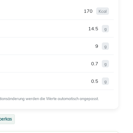
170
Kcal
14.5
g
9
g
0.7
g
0.5
g
ortionsänderung werden die Werte automatisch angepasst.
berkas