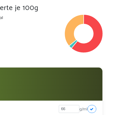
rte je 100g
al
g/ml