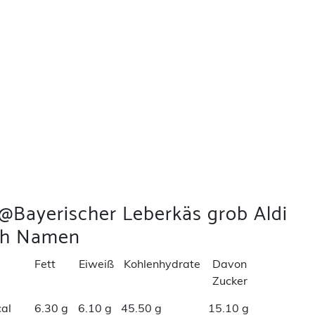
 @Bayerischer Leberkäs grob Aldi
ch Namen
Fett
Eiweiß
Kohlenhydrate
Davon
Zucker
al
6.30 g
6.10 g
45.50 g
15.10 g