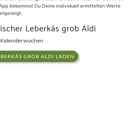
App bekommst Du Deine individuell ermittelten Werte
angezeigt.
scher Leberkäs grob Aldi
ch Kalenderwochen
EBERKÄS GROB ALDI LADEN