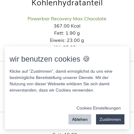
Kohlenhydratanteil
Powerbar Recovery Max Chocolate
367.00 Kcal
Fett:
1.90 g
Eiweis:
23.00 g
KH:
65.00 g
Zucker:
24.00 g
wir benutzen cookies 🍪
BBQ Grill- und Pfannenkäse Kräuter-Knoblauch
Klicke auf “Zustimmen”, damit ermöglichst du uns eine
319.00 Kcal
bestmögliche Bereitstellung unserer Dienste. Mit der
Fett:
25.00 g
Nutzung von dieser Webseite erklären Sie sich damit
einverstanden, dass wir Cookies verwenden.
Eiweis:
23.00 g
KH:
0.50 g
Zucker:
0.50 g
Cookies Einstelleungen
Ablehen
Zustimmen
Reinert Schinkennuggetz Schinkenwürfel
232.00 Kcal