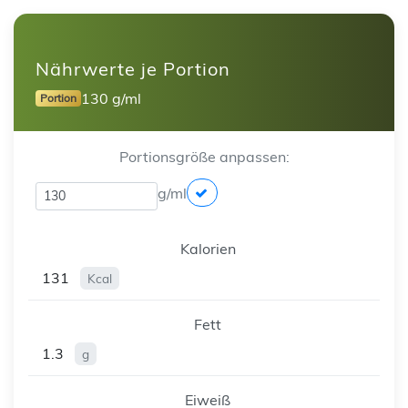
Nährwerte je Portion
130 g/ml
Portion
Portionsgröße anpassen:
g/ml
Kalorien
131
Kcal
Fett
1.3
g
Eiweiß