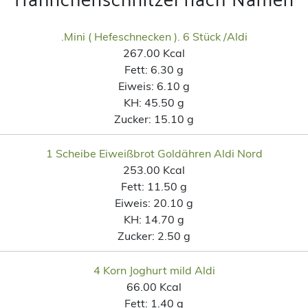
Hähnchenschnitzel nach Namen
.Mini ( Hefeschnecken ). 6 Stück /Aldi
267.00 Kcal
Fett:
6.30 g
Eiweis:
6.10 g
KH:
45.50 g
Zucker:
15.10 g
1 Scheibe Eiweißbrot Goldähren Aldi Nord
253.00 Kcal
Fett:
11.50 g
Eiweis:
20.10 g
KH:
14.70 g
Zucker:
2.50 g
4 Korn Joghurt mild Aldi
66.00 Kcal
Fett:
1.40 g