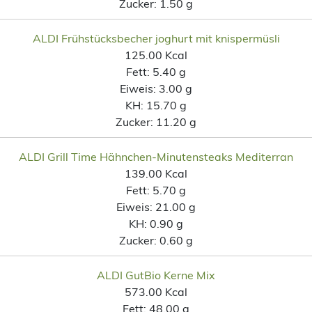
Zucker:
1.50 g
ALDI Frühstücksbecher joghurt mit knispermüsli
125.00 Kcal
Fett:
5.40 g
Eiweis:
3.00 g
KH:
15.70 g
Zucker:
11.20 g
ALDI Grill Time Hähnchen-Minutensteaks Mediterran
139.00 Kcal
Fett:
5.70 g
Eiweis:
21.00 g
KH:
0.90 g
Zucker:
0.60 g
ALDI GutBio Kerne Mix
573.00 Kcal
Fett:
48.00 g