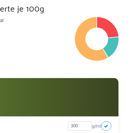
rte je 100g
al
g/ml