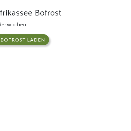
rikassee Bofrost
nderwochen
 BOFROST LADEN