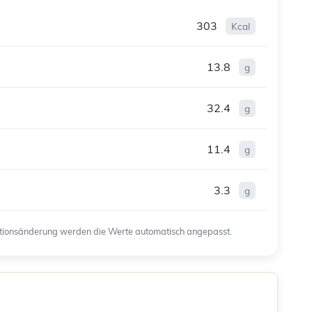
303
Kcal
13.8
g
32.4
g
11.4
g
3.3
g
ortionsänderung werden die Werte automatisch angepasst.