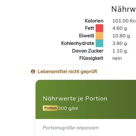
Nährwe
Kalorien
101.00 Kc
Fett
4.60 g.
Eiweiß
10.80 g.
Kohlenhydrate
3.80 g.
Davon Zucker
1.10 g.
Flüssigkeit
nein
Lebensmittel nicht geprüft
Nährwerte je Portion
300 g/ml
Portion
Portionsgröße anpassen: