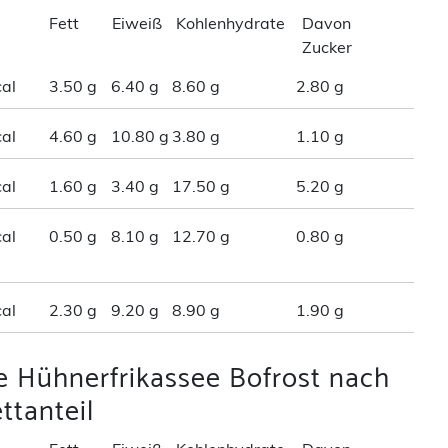
Fett
Eiweiß
Kohlenhydrate
Davon
Zucker
al
3.50 g
6.40 g
8.60 g
2.80 g
al
4.60 g
10.80 g
3.80 g
1.10 g
al
1.60 g
3.40 g
17.50 g
5.20 g
al
0.50 g
8.10 g
12.70 g
0.80 g
al
2.30 g
9.20 g
8.90 g
1.90 g
e Hühnerfrikassee Bofrost nach
ttanteil