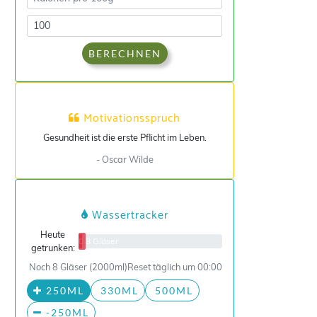
BERECHNEN
Motivationsspruch
Gesundheit ist die erste Pflicht im Leben.
- Oscar Wilde
Wassertracker
Heute
0/8 Gläser
getrunken:
Noch 8 Gläser (2000ml)
Reset täglich um 00:00
250ML
330ML
500ML
-250ML