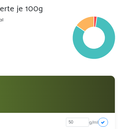
rte je 100g
al
g/ml