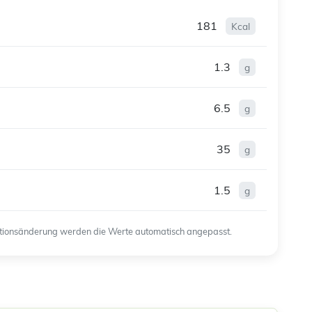
181
Kcal
1.3
g
6.5
g
35
g
1.5
g
ortionsänderung werden die Werte automatisch angepasst.