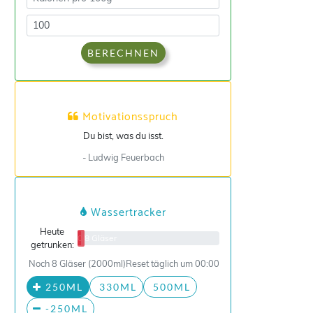
BERECHNEN
Motivationsspruch
Du bist, was du isst.
- Ludwig Feuerbach
Wassertracker
Heute
0/8 Gläser
getrunken:
Noch 8 Gläser (2000ml)
Reset täglich um 00:00
250ML
330ML
500ML
-250ML