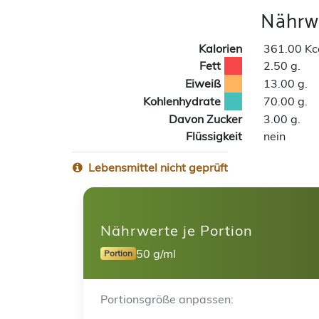
Nährwe
Kalorien
361.00 Kc
Fett
2.50 g.
Eiweiß
13.00 g.
Kohlenhydrate
70.00 g.
Davon Zucker
3.00 g.
Flüssigkeit
nein
Lebensmittel nicht geprüft
Nährwerte je Portion
50 g/ml
Portion
Portionsgröße anpassen: