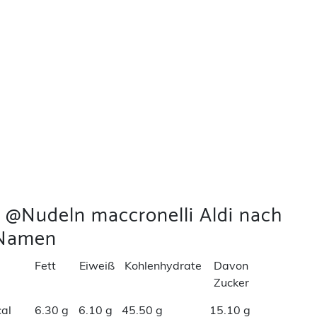
e @Nudeln maccronelli Aldi nach
Namen
Fett
Eiweiß
Kohlenhydrate
Davon
Zucker
al
6.30 g
6.10 g
45.50 g
15.10 g