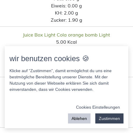
Eiweis:
0.00 g
KH:
2.00 g
Zucker:
1.90 g
Juice Box Light Cola orange bomb Light
5.00 Kcal
Fett:
0.00 g
Eiweis:
0.00 g
wir benutzen cookies 🍪
KH:
0.00 g
Zucker:
0.00 g
Klicke auf “Zustimmen”, damit ermöglichst du uns eine
bestmögliche Bereitstellung unserer Dienste. Mit der
Nutzung von dieser Webseite erklären Sie sich damit
Juice Box Light Eistee Hawaii Wave Sirup
einverstanden, dass wir Cookies verwenden.
50.00 Kcal
Fett:
0.00 g
Eiweis:
0.00 g
Cookies Einstelleungen
KH:
0.00 g
Ablehen
Zustimmen
Zucker:
0.00 g