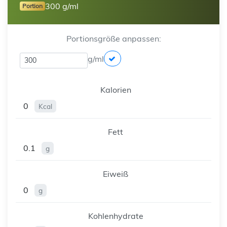
300 g/ml
Portion
Portionsgröße anpassen:
g/ml
Kalorien
0
Kcal
Fett
0.1
g
Eiweiß
0
g
Kohlenhydrate