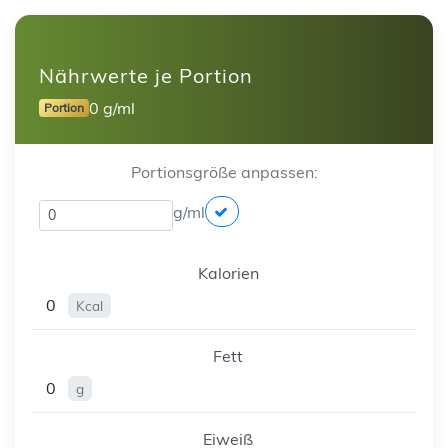
Nährwerte je Portion
0 g/ml
Portion
Portionsgröße anpassen:
g/ml
Kalorien
0
Kcal
Fett
0
g
Eiweiß