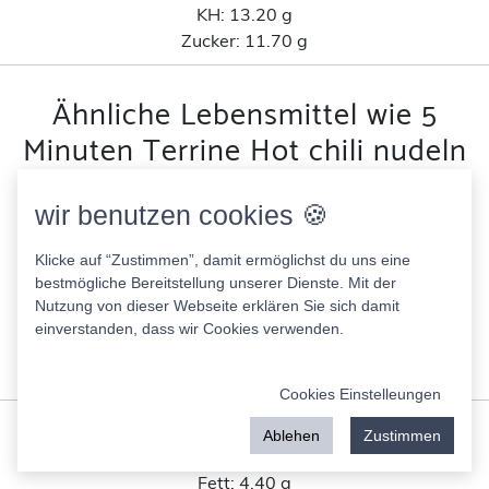
KH:
13.20 g
Zucker:
11.70 g
Ähnliche Lebensmittel wie 5
Minuten Terrine Hot chili nudeln
nach Kohlenhydratanteil
wir benutzen cookies 🍪
Solmar Schokopudding
Klicke auf “Zustimmen”, damit ermöglichst du uns eine
150.00 Kcal
bestmögliche Bereitstellung unserer Dienste. Mit der
Fett:
5.50 g
Nutzung von dieser Webseite erklären Sie sich damit
Eiweis:
2.90 g
einverstanden, dass wir Cookies verwenden.
KH:
22.30 g
Zucker:
17.90 g
Cookies Einstelleungen
Oat Kraft. Caramels Hafer Keks
Ablehen
Zustimmen
130.00 Kcal
Fett:
4.40 g