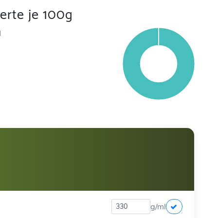
rte je 100g
l
g/ml