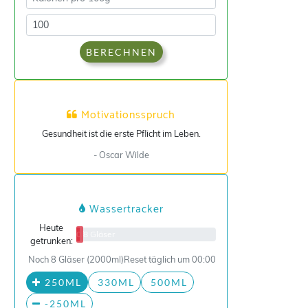
BERECHNEN
Motivationsspruch
Gesundheit ist die erste Pflicht im Leben.
- Oscar Wilde
Wassertracker
Heute
0/8 Gläser
getrunken:
Noch 8 Gläser (2000ml)
Reset täglich um 00:00
250ML
330ML
500ML
-250ML