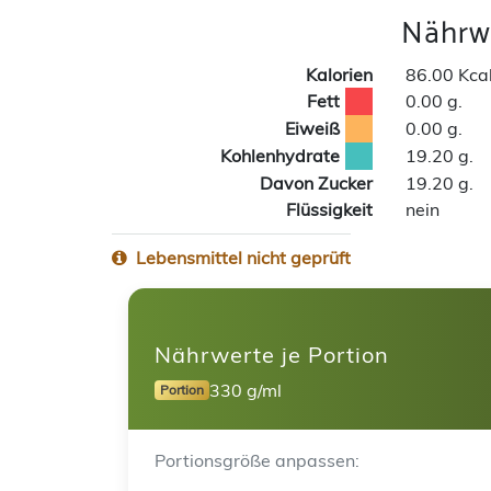
Nährwe
Kalorien
86.00 Kca
Fett
0.00 g.
Eiweiß
0.00 g.
Kohlenhydrate
19.20 g.
Davon Zucker
19.20 g.
Flüssigkeit
nein
Lebensmittel nicht geprüft
Nährwerte je Portion
330 g/ml
Portion
Portionsgröße anpassen: