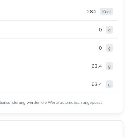
284
Kcal
0
g
0
g
63.4
g
63.4
g
ortionsänderung werden die Werte automatisch angepasst.