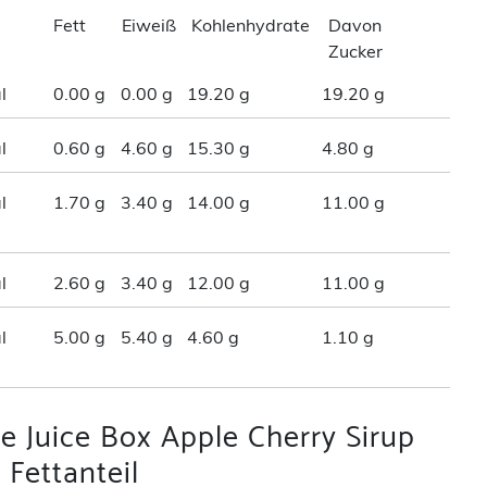
Fett
Eiweiß
Kohlenhydrate
Davon
Zucker
l
0.00 g
0.00 g
19.20 g
19.20 g
l
0.60 g
4.60 g
15.30 g
4.80 g
l
1.70 g
3.40 g
14.00 g
11.00 g
l
2.60 g
3.40 g
12.00 g
11.00 g
l
5.00 g
5.40 g
4.60 g
1.10 g
e Juice Box Apple Cherry Sirup
 Fettanteil