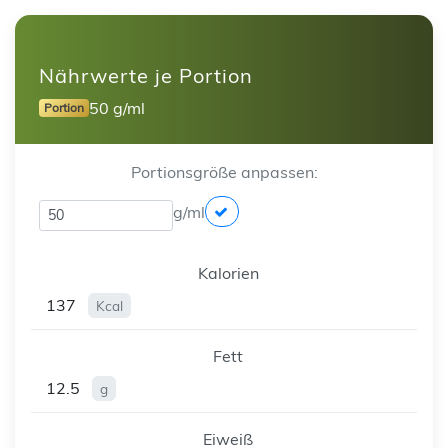
Nährwerte je Portion
50 g/ml
Portion
Portionsgröße anpassen:
g/ml
Kalorien
137
Kcal
Fett
12.5
g
Eiweiß