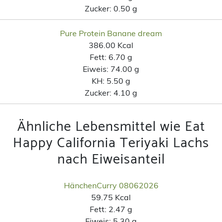
Zucker:
0.50 g
Pure Protein Banane dream
386.00 Kcal
Fett:
6.70 g
Eiweis:
74.00 g
KH:
5.50 g
Zucker:
4.10 g
Ähnliche Lebensmittel wie Eat
Happy California Teriyaki Lachs
nach Eiweisanteil
HänchenCurry 08062026
59.75 Kcal
Fett:
2.47 g
Eiweis:
5.30 g