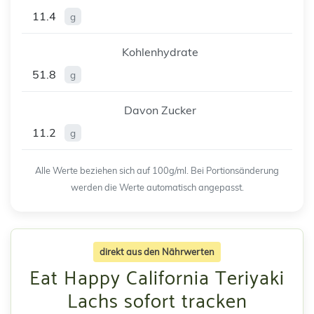
11.4
g
Kohlenhydrate
51.8
g
Davon Zucker
11.2
g
Alle Werte beziehen sich auf 100g/ml. Bei Portionsänderung
werden die Werte automatisch angepasst.
direkt aus den Nährwerten
Eat Happy California Teriyaki
Lachs sofort tracken