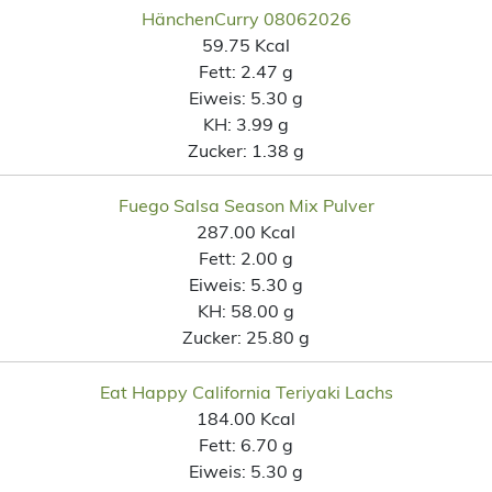
HänchenCurry 08062026
59.75 Kcal
Fett:
2.47 g
Eiweis:
5.30 g
KH:
3.99 g
Zucker:
1.38 g
Fuego Salsa Season Mix Pulver
287.00 Kcal
Fett:
2.00 g
Eiweis:
5.30 g
KH:
58.00 g
Zucker:
25.80 g
Eat Happy California Teriyaki Lachs
184.00 Kcal
Fett:
6.70 g
Eiweis:
5.30 g