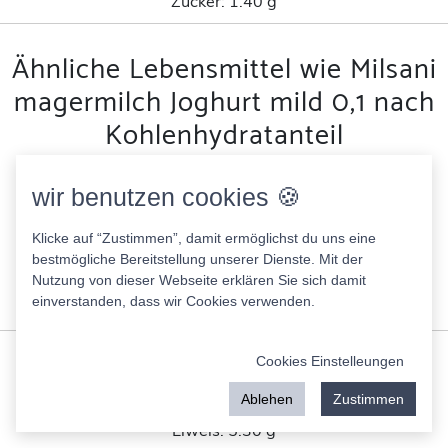
Zucker:
1.40 g
Ähnliche Lebensmittel wie Milsani
magermilch Joghurt mild 0,1 nach
Kohlenhydratanteil
HänchenCurry 08062026
wir benutzen cookies 🍪
59.75 Kcal
Fett:
2.47 g
Klicke auf “Zustimmen”, damit ermöglichst du uns eine
Eiweis:
5.30 g
bestmögliche Bereitstellung unserer Dienste. Mit der
Nutzung von dieser Webseite erklären Sie sich damit
KH:
3.99 g
einverstanden, dass wir Cookies verwenden.
Zucker:
1.38 g
Fuego Salsa Season Mix Pulver
Cookies Einstelleungen
287.00 Kcal
Ablehen
Zustimmen
Fett:
2.00 g
Eiweis:
5.30 g