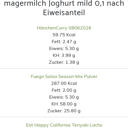
magermilch Joghurt mild 0,1 nach
Eiweisanteil
HänchenCurry 08062026
59.75 Kcal
Fett:
2.47 g
Eiweis:
5.30 g
KH:
3.99 g
Zucker:
1.38 g
Fuego Salsa Season Mix Pulver
287.00 Kcal
Fett:
2.00 g
Eiweis:
5.30 g
KH:
58.00 g
Zucker:
25.80 g
Eat Happy California Teriyaki Lachs