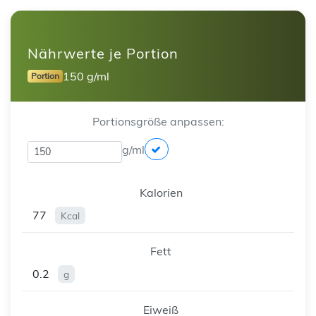
Nährwerte je Portion
150 g/ml
Portion
Portionsgröße anpassen:
g/ml
Kalorien
77
Kcal
Fett
0.2
g
Eiweiß