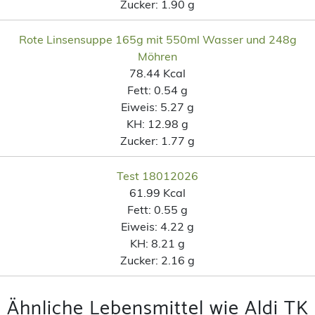
Zucker:
1.90 g
Rote Linsensuppe 165g mit 550ml Wasser und 248g
Möhren
78.44 Kcal
Fett:
0.54 g
Eiweis:
5.27 g
KH:
12.98 g
Zucker:
1.77 g
Test 18012026
61.99 Kcal
Fett:
0.55 g
Eiweis:
4.22 g
KH:
8.21 g
Zucker:
2.16 g
Ähnliche Lebensmittel wie Aldi TK