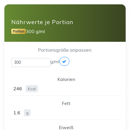
Nährwerte je Portion
300 g/ml
Portion
Portionsgröße anpassen:
g/ml
Kalorien
246
Kcal
Fett
1.6
g
Eiweiß