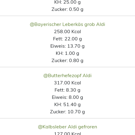
KH:
25.00 g
Zucker:
0.50 g
@Bayerischer Leberkäs grob Aldi
258.00 Kcal
Fett:
22.00 g
Eiweis:
13.70 g
KH:
1.00 g
Zucker:
0.80 g
@Butterhefezopf Aldi
317.00 Kcal
Fett:
8.30 g
Eiweis:
8.00 g
KH:
51.40 g
Zucker:
10.70 g
@Kalbsleber Aldi gefroren
127.00 Kcal