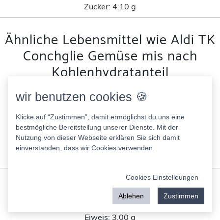
Zucker:
4.10 g
Ähnliche Lebensmittel wie Aldi TK
Conchglie Gemüse mis nach
Kohlenhydratanteil
wir benutzen cookies 🍪
Soja Drink Edeka
33.00 Kcal
Klicke auf “Zustimmen”, damit ermöglichst du uns eine
Fett:
1.60 g
bestmögliche Bereitstellung unserer Dienste. Mit der
Eiweis:
3.00 g
Nutzung von dieser Webseite erklären Sie sich damit
KH:
1.00 g
einverstanden, dass wir Cookies verwenden.
Zucker:
0.50 g
Cookies Einstelleungen
Schupfnudeln Pfannenfertig Good Choice
148.00 Kcal
Ablehen
Zustimmen
Fett:
12.00 g
Eiweis:
3.00 g