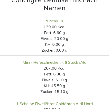
Conchglie Gemüse mis nach
Namen
*Lachs TK
139.00 Kcal
Fett:
6.60 g
Eiweis:
20.00 g
KH:
0.00 g
Zucker:
0.00 g
.Mini ( Hefeschnecken ). 6 Stück /Aldi
267.00 Kcal
Fett:
6.30 g
Eiweis:
6.10 g
KH:
45.50 g
Zucker:
15.10 g
1 Scheibe Eiweißbrot Goldähren Aldi Nord