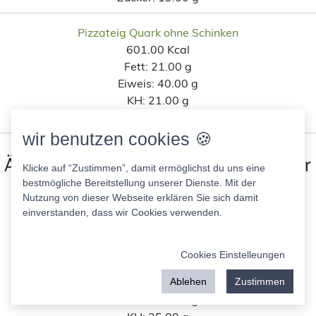
Pizzateig Quark ohne Schinken
601.00 Kcal
Fett:
21.00 g
Eiweis:
40.00 g
KH:
21.00 g
Zucker:
0.00 g
wir benutzen cookies 🍪
Ähnliche Lebensmittel wie Premier
Klicke auf “Zustimmen”, damit ermöglichst du uns eine
Protein Riegel choc peanut nach
bestmögliche Bereitstellung unserer Dienste. Mit der
Nutzung von dieser Webseite erklären Sie sich damit
Kohlenhydratanteil
einverstanden, dass wir Cookies verwenden.
Hähnchenpfanne A. H+Zw.
Cookies Einstelleungen
157.60 Kcal
Fett:
25.00 g
Ablehen
Zustimmen
Eiweis:
40.00 g