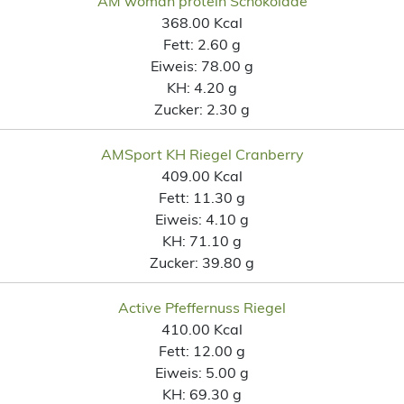
AM woman protein Schokolade
368.00 Kcal
Fett:
2.60 g
Eiweis:
78.00 g
KH:
4.20 g
Zucker:
2.30 g
AMSport KH Riegel Cranberry
409.00 Kcal
Fett:
11.30 g
Eiweis:
4.10 g
KH:
71.10 g
Zucker:
39.80 g
Active Pfeffernuss Riegel
410.00 Kcal
Fett:
12.00 g
Eiweis:
5.00 g
KH:
69.30 g