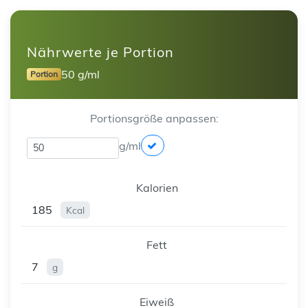
Nährwerte je Portion
50 g/ml
Portion
Portionsgröße anpassen:
g/ml
Kalorien
185
Kcal
Fett
7
g
Eiweiß