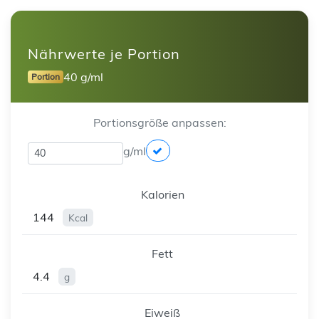
Nährwerte je Portion
40 g/ml
Portion
Portionsgröße anpassen:
g/ml
Kalorien
144
Kcal
Fett
4.4
g
Eiweiß