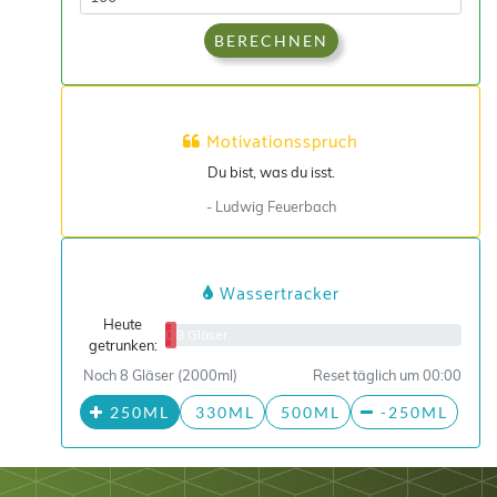
BERECHNEN
Motivationsspruch
Du bist, was du isst.
- Ludwig Feuerbach
Wassertracker
Heute
0/8 Gläser
getrunken:
Noch 8 Gläser (2000ml)
Reset täglich um 00:00
250ML
330ML
500ML
-250ML