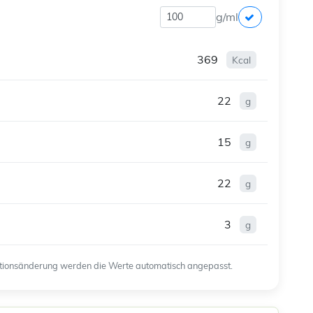
g/ml
369
Kcal
22
g
15
g
22
g
3
g
ortionsänderung werden die Werte automatisch angepasst.