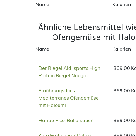
Name
Kalorien
Ähnliche Lebensmittel w
Ofengemüse mit Halo
Name
Kalorien
Der Riegel Aldi sports High
369.00 Kc
Protein Riegel Nougat
Ernährungsdocs
369.00 Kc
Mediterranes Ofengemüse
mit Haloumi
Haribo Pico-Balla sauer
369.00 Kc
Koro Protein Bar Deluxe
369.00 Kc