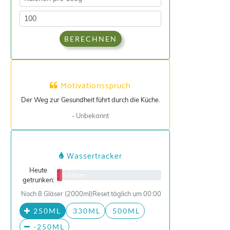
BERECHNEN
Motivationsspruch
Der Weg zur Gesundheit führt durch die Küche.
- Unbekannt
Wassertracker
Heute
0/8 Gläser
getrunken:
Noch 8 Gläser (2000ml)
Reset täglich um 00:00
250ML
330ML
500ML
-250ML