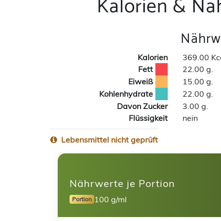
Kalorien & Nä
Nährwe
Kalorien
369.00 Kc
Fett
22.00 g.
Eiweiß
15.00 g.
Kohlenhydrate
22.00 g.
Davon Zucker
3.00 g.
Flüssigkeit
nein
Lebensmittel nicht geprüft
Nährwerte je Portion
100 g/ml
Portion