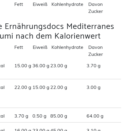
Fett
Eiweiß
Kohlenhydrate
Davon
Zucker
ie Ernährungsdocs Mediterranes
umi nach dem Kalorienwert
Fett
Eiweiß
Kohlenhydrate
Davon
Zucker
al
15.00 g
36.00 g
23.00 g
3.70 g
al
22.00 g
15.00 g
22.00 g
3.00 g
al
3.70 g
0.50 g
85.00 g
64.00 g
al
16.00 g
23.00 g
45.00 g
3.10 g