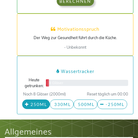
BERECHNEN
Motivationsspruch
Der Weg zur Gesundheit führt durch die Küche.
- Unbekannt
Wassertracker
Heute
0/8 Gläser
getrunken:
Noch 8 Gläser (2000ml)
Reset täglich um 00:00
250ML
330ML
500ML
-250ML
Allgemeines