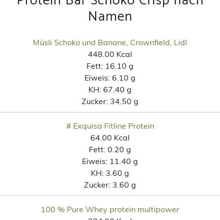
Protein Bar Schoko Crisp nach
Namen
Müsli Schoko und Banane, Crownfield, Lidl
448.00 Kcal
Fett:
16.10 g
Eiweis:
6.10 g
KH:
67.40 g
Zucker:
34.50 g
# Exquisa Fitline Protein
64.00 Kcal
Fett:
0.20 g
Eiweis:
11.40 g
KH:
3.60 g
Zucker:
3.60 g
100 % Pure Whey protein multipower