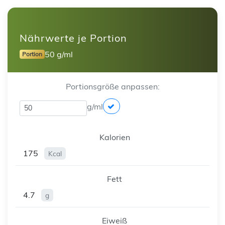
Nährwerte je Portion
50 g/ml
Portion
Portionsgröße anpassen:
g/ml
Kalorien
175
Kcal
Fett
4.7
g
Eiweiß