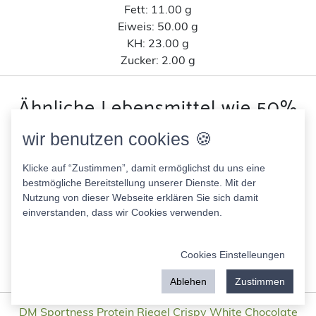
Fett:
11.00 g
Eiweis:
50.00 g
KH:
23.00 g
Zucker:
2.00 g
Ähnliche Lebensmittel wie 50%
Protein Bar Schoko Crisp nach
wir benutzen cookies 🍪
Kohlenhydratanteil
Klicke auf “Zustimmen”, damit ermöglichst du uns eine
bestmögliche Bereitstellung unserer Dienste. Mit der
More Protein Porridge (Pulver)
Nutzung von dieser Webseite erklären Sie sich damit
347.00 Kcal
einverstanden, dass wir Cookies verwenden.
Fett:
3.50 g
Eiweis:
50.00 g
Cookies Einstelleungen
KH:
26.00 g
Zucker:
3.20 g
Ablehen
Zustimmen
DM Sportness Protein Riegel Crispy White Chocolate