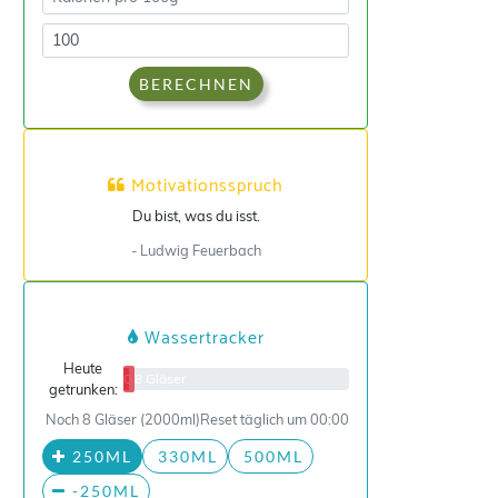
BERECHNEN
Motivationsspruch
Du bist, was du isst.
- Ludwig Feuerbach
Wassertracker
Heute
0/8 Gläser
getrunken:
Noch 8 Gläser (2000ml)
Reset täglich um 00:00
250ML
330ML
500ML
-250ML