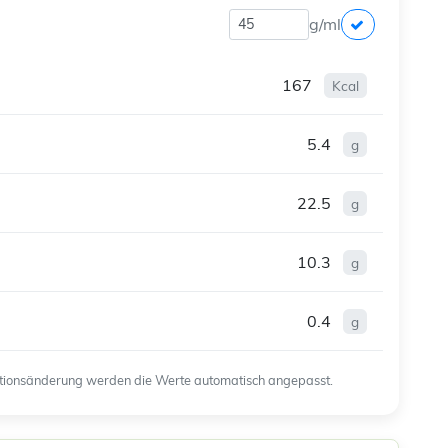
g/ml
167
Kcal
5.4
g
22.5
g
10.3
g
0.4
g
ortionsänderung werden die Werte automatisch angepasst.