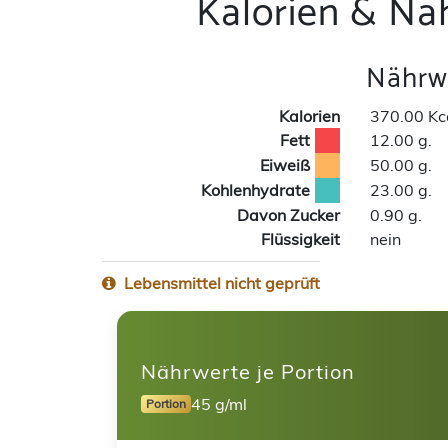
Kalorien & Nä
Nährwe
Kalorien
370.00 Kc
Fett
12.00 g.
Eiweiß
50.00 g.
Kohlenhydrate
23.00 g.
Davon Zucker
0.90 g.
Flüssigkeit
nein
Lebensmittel nicht geprüft
Nährwerte je Portion
45 g/ml
Portion