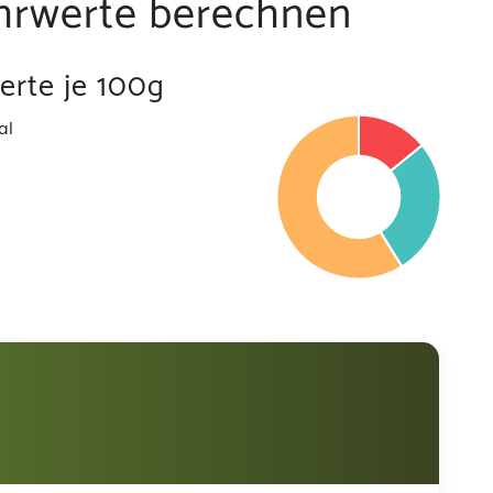
hrwerte berechnen
rte je 100g
al