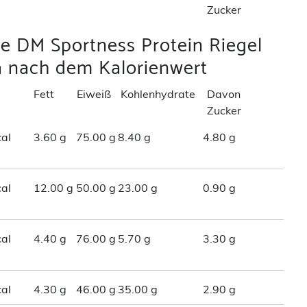
Zucker
ie DM Sportness Protein Riegel
la nach dem Kalorienwert
Fett
Eiweiß
Kohlenhydrate
Davon
Zucker
al
3.60 g
75.00 g
8.40 g
4.80 g
al
12.00 g
50.00 g
23.00 g
0.90 g
al
4.40 g
76.00 g
5.70 g
3.30 g
al
4.30 g
46.00 g
35.00 g
2.90 g