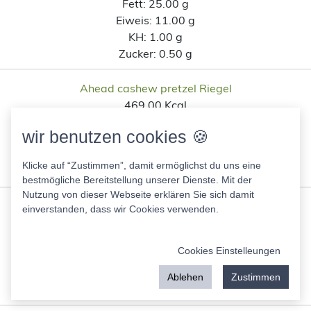
Fett:
25.00 g
Eiweis:
11.00 g
KH:
1.00 g
Zucker:
0.50 g
Ahead cashew pretzel Riegel
469.00 Kcal
Fett:
29.00 g
wir benutzen cookies 🍪
Eiweis:
11.00 g
KH:
44.00 g
Klicke auf “Zustimmen”, damit ermöglichst du uns eine
Zucker:
4.50 g
bestmögliche Bereitstellung unserer Dienste. Mit der
Nutzung von dieser Webseite erklären Sie sich damit
Mehrkornbrötchen Lidl
einverstanden, dass wir Cookies verwenden.
280.00 Kcal
Fett:
7.00 g
Cookies Einstelleungen
Eiweis:
11.00 g
KH:
45.00 g
Ablehen
Zustimmen
Zucker:
3.00 g