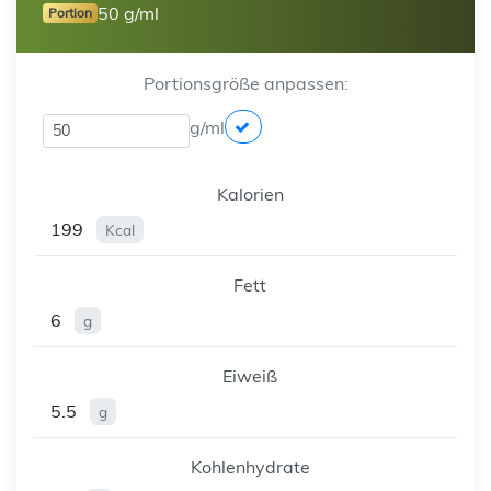
50 g/ml
Portion
Portionsgröße anpassen:
g/ml
Kalorien
199
Kcal
Fett
6
g
Eiweiß
5.5
g
Kohlenhydrate