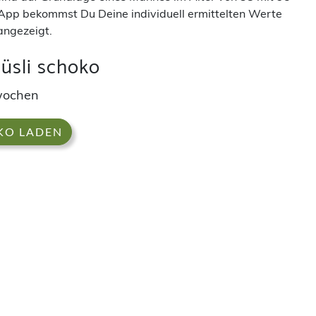
App bekommst Du Deine individuell ermittelten Werte
angezeigt.
üsli schoko
rwochen
KO LADEN