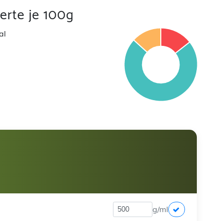
rte je 100g
al
g/ml