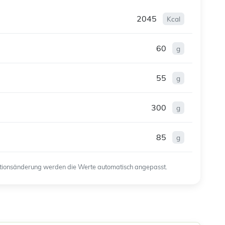
2045
Kcal
60
g
55
g
300
g
85
g
ortionsänderung werden die Werte automatisch angepasst.