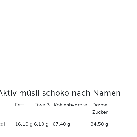
 Aktiv müsli schoko nach Namen
Fett
Eiweiß
Kohlenhydrate
Davon
Zucker
al
16.10 g
6.10 g
67.40 g
34.50 g