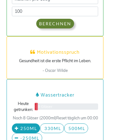
BERECHNEN
Motivationsspruch
Gesundheit ist die erste Pflicht im Leben.
- Oscar Wilde
Wassertracker
Heute
0/8 Gläser
getrunken:
Noch 8 Gläser (2000ml)
Reset täglich um 00:00
250ML
330ML
500ML
-250ML