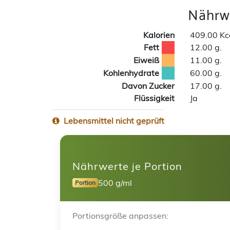
Nährwe
Kalorien
409.00 Kc
Fett
12.00 g.
Eiweiß
11.00 g.
Kohlenhydrate
60.00 g.
Davon Zucker
17.00 g.
Flüssigkeit
Ja
Lebensmittel nicht geprüft
Nährwerte je Portion
500 g/ml
Portion
Portionsgröße anpassen: