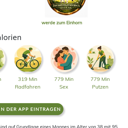
werde zum Einhorn
lorien
n
319 Min
779 Min
779 Min
n
Radfahren
Sex
Putzen
IN DER APP EINTRAGEN
 sind auf Grundlage eines Mannes im Alter von 38 mit 95