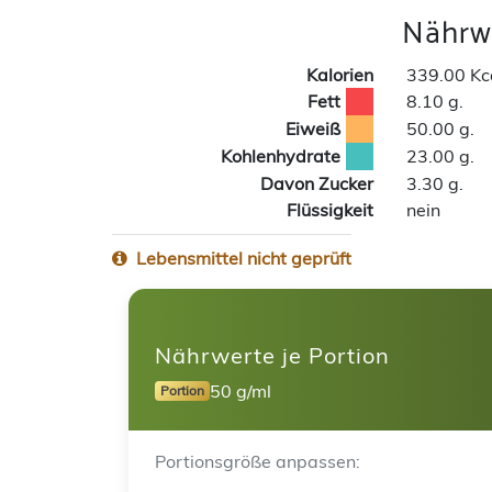
Nährwe
Kalorien
339.00 Kc
Fett
8.10 g.
Eiweiß
50.00 g.
Kohlenhydrate
23.00 g.
Davon Zucker
3.30 g.
Flüssigkeit
nein
Lebensmittel nicht geprüft
Nährwerte je Portion
50 g/ml
Portion
Portionsgröße anpassen: