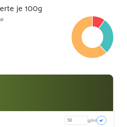
rte je 100g
al
g/ml