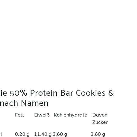
wie 50% Protein Bar Cookies &
 nach Namen
Fett
Eiweiß
Kohlenhydrate
Davon
Zucker
l
0.20 g
11.40 g
3.60 g
3.60 g