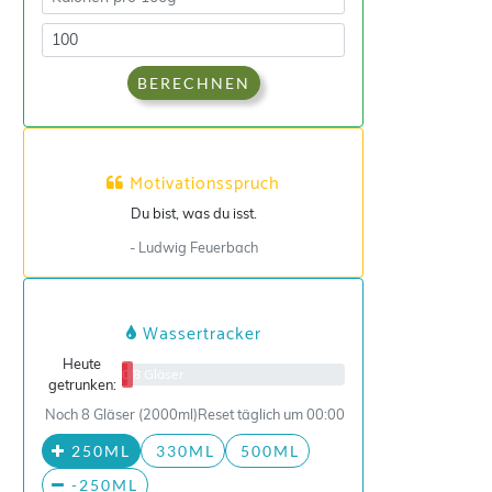
BERECHNEN
Motivationsspruch
Du bist, was du isst.
- Ludwig Feuerbach
Wassertracker
Heute
0/8 Gläser
getrunken:
Noch 8 Gläser (2000ml)
Reset täglich um 00:00
250ML
330ML
500ML
-250ML