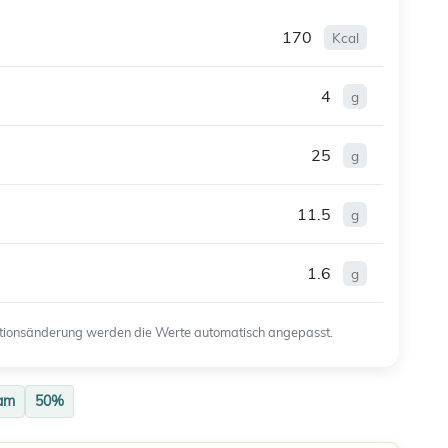
170
Kcal
4
g
25
g
11.5
g
1.6
g
ortionsänderung werden die Werte automatisch angepasst.
am
50%