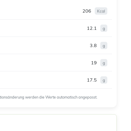
206
Kcal
12.1
g
3.8
g
19
g
17.5
g
ortionsänderung werden die Werte automatisch angepasst.