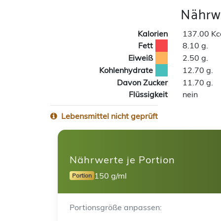
Nährwe
Kalorien
137.00 Kc
Fett
8.10 g.
Eiweiß
2.50 g.
Kohlenhydrate
12.70 g.
Davon Zucker
11.70 g.
Flüssigkeit
nein
Lebensmittel nicht geprüft
Nährwerte je Portion
150 g/ml
Portion
Portionsgröße anpassen: