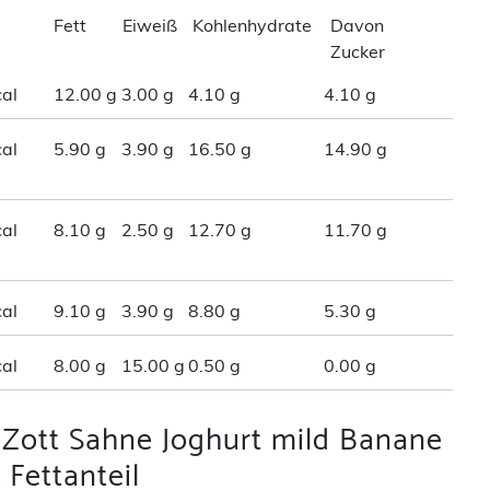
Fett
Eiweiß
Kohlenhydrate
Davon
Zucker
al
12.00 g
3.00 g
4.10 g
4.10 g
al
5.90 g
3.90 g
16.50 g
14.90 g
al
8.10 g
2.50 g
12.70 g
11.70 g
al
9.10 g
3.90 g
8.80 g
5.30 g
al
8.00 g
15.00 g
0.50 g
0.00 g
 Zott Sahne Joghurt mild Banane
 Fettanteil