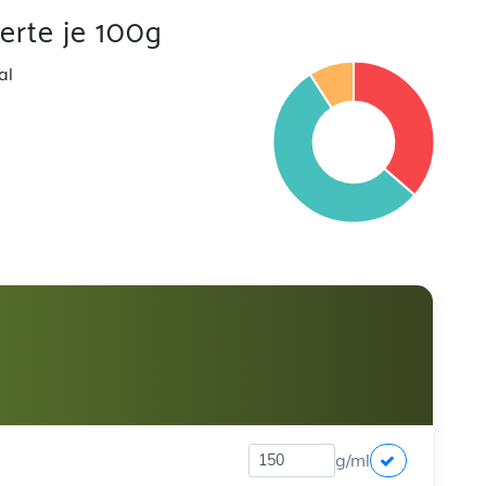
rte je 100g
al
g/ml