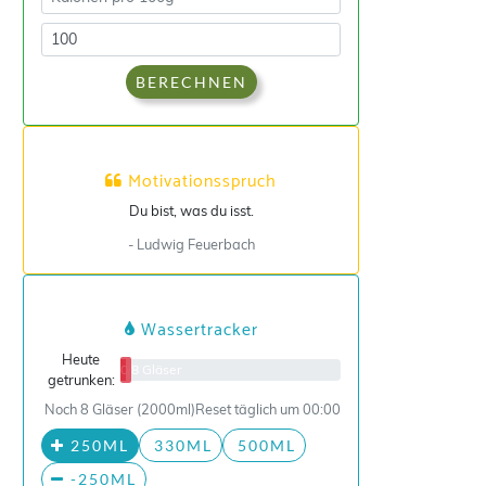
BERECHNEN
Motivationsspruch
Du bist, was du isst.
- Ludwig Feuerbach
Wassertracker
Heute
0/8 Gläser
getrunken:
Noch 8 Gläser (2000ml)
Reset täglich um 00:00
250ML
330ML
500ML
-250ML