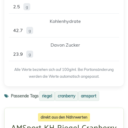
2.5
g
Kohlenhydrate
42.7
g
Davon Zucker
23.9
g
Alle Werte beziehen sich auf 100g/ml. Bei Portionsänderung
werden die Werte automatisch angepasst.
Passende Tags
riegel
cranberry
amsport
direkt aus den Nährwerten