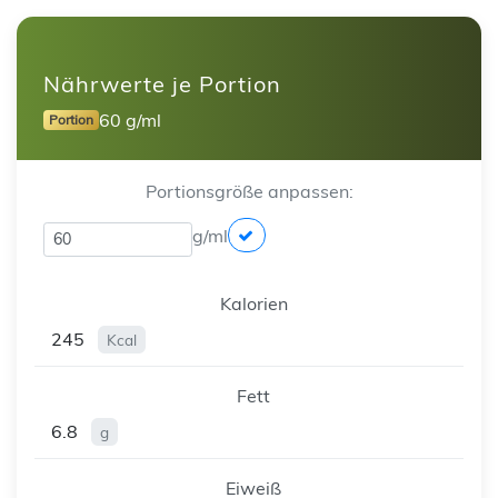
Nährwerte je Portion
60 g/ml
Portion
Portionsgröße anpassen:
g/ml
Kalorien
245
Kcal
Fett
6.8
g
Eiweiß