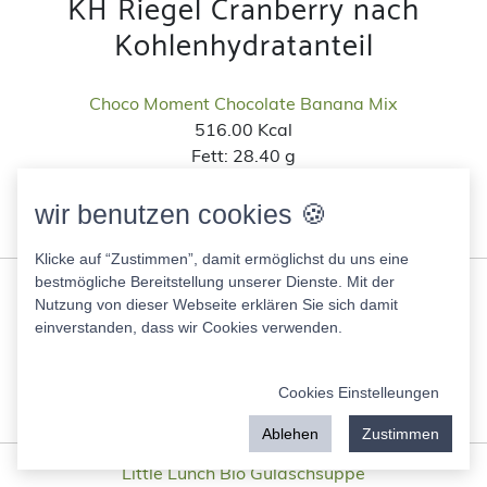
KH Riegel Cranberry nach
Kohlenhydratanteil
Choco Moment Chocolate Banana Mix
516.00 Kcal
Fett:
28.40 g
Eiweis:
4.10 g
KH:
59.50 g
wir benutzen cookies 🍪
Zucker:
44.90 g
Klicke auf “Zustimmen”, damit ermöglichst du uns eine
bestmögliche Bereitstellung unserer Dienste. Mit der
Bio Joghurt mild Beerenmix Nur Natur Aldi
Nutzung von dieser Webseite erklären Sie sich damit
84.00 Kcal
einverstanden, dass wir Cookies verwenden.
Fett:
3.00 g
Eiweis:
4.10 g
KH:
10.00 g
Cookies Einstelleungen
Zucker:
9.90 g
Ablehen
Zustimmen
Little Lunch Bio Gulaschsuppe