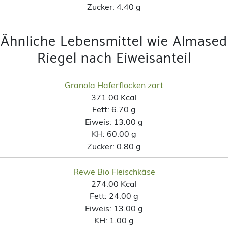
Zucker:
4.40 g
Ähnliche Lebensmittel wie Almased
Riegel nach Eiweisanteil
Granola Haferflocken zart
371.00 Kcal
Fett:
6.70 g
Eiweis:
13.00 g
KH:
60.00 g
Zucker:
0.80 g
Rewe Bio Fleischkäse
274.00 Kcal
Fett:
24.00 g
Eiweis:
13.00 g
KH:
1.00 g