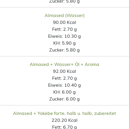
Zucker:
5.80 g
Almased (Wasser)
90.00 Kcal
Fett:
2.70 g
Eiweis:
10.30 g
KH:
5.90 g
Zucker:
5.80 g
Almased + Wasser+ Öl + Aroma
92.00 Kcal
Fett:
2.70 g
Eiweis:
10.40 g
KH:
6.00 g
Zucker:
6.00 g
Almased + Yokebe forte, halb u. halb, zubereitet
220.20 Kcal
Fett:
6.70 g