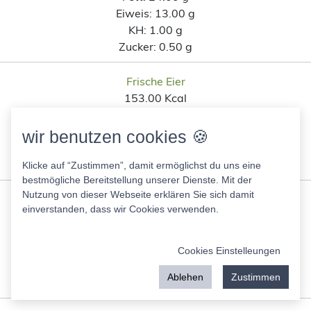
Eiweis:
13.00 g
KH:
1.00 g
Zucker:
0.50 g
Frische Eier
153.00 Kcal
Fett:
11.00 g
Eiweis:
13.00 g
wir benutzen cookies 🍪
KH:
0.60 g
Zucker:
0.50 g
Klicke auf “Zustimmen”, damit ermöglichst du uns eine
bestmögliche Bereitstellung unserer Dienste. Mit der
Nutzung von dieser Webseite erklären Sie sich damit
Chicken Nuggets Ja!
einverstanden, dass wir Cookies verwenden.
202.00 Kcal
Fett:
9.40 g
Eiweis:
13.00 g
Cookies Einstelleungen
KH:
16.00 g
Ablehen
Zustimmen
Zucker:
6.50 g