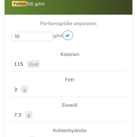
56 g/ml
Portion
Portionsgröße anpassen:
g/ml
Kalorien
115
Kcal
Fett
3
g
Eiweiß
7.3
g
Kohlenhydrate