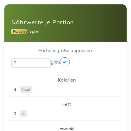
Nährwerte je Portion
2 g/ml
Portion
Portionsgröße anpassen:
g/ml
Kalorien
3
Kcal
Fett
0
g
Eiweiß