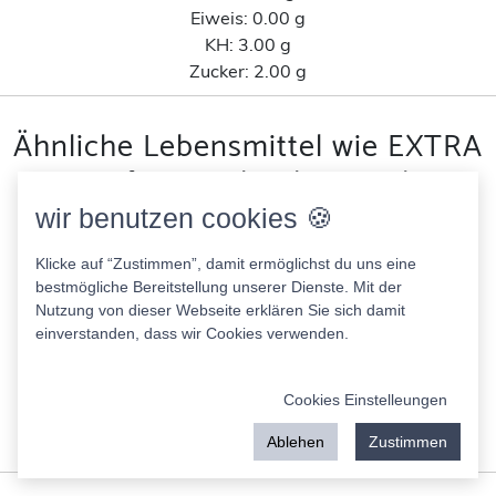
Eiweis:
0.00 g
KH:
3.00 g
Zucker:
2.00 g
Ähnliche Lebensmittel wie EXTRA
Professional Polar Frisch
Kaugummi nach
wir benutzen cookies 🍪
Kohlenhydratanteil
Klicke auf “Zustimmen”, damit ermöglichst du uns eine
bestmögliche Bereitstellung unserer Dienste. Mit der
Nutzung von dieser Webseite erklären Sie sich damit
Kokosöl neutral ener Bio
einverstanden, dass wir Cookies verwenden.
900.00 Kcal
Fett:
100.00 g
Eiweis:
0.00 g
Cookies Einstelleungen
KH:
0.00 g
Ablehen
Zustimmen
Zucker:
0.00 g