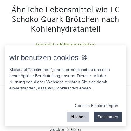
Ähnliche Lebensmittel wie LC
Schoko Quark Brötchen nach
Kohlenhydratanteil
koawach pfefferminz kakao
361.00 Kcal
wir benutzen cookies 🍪
Fett:
5.82 g
Eiweis:
13.03 g
Klicke auf “Zustimmen”, damit ermöglichst du uns eine
KH:
54.90 g
bestmögliche Bereitstellung unserer Dienste. Mit der
Zucker:
43.80 g
Nutzung von dieser Webseite erklären Sie sich damit
einverstanden, dass wir Cookies verwenden.
LC Schoko Quark Brötchen
141.40 Kcal
Cookies Einstelleungen
Fett:
6.69 g
Eiweis:
13.03 g
Ablehen
Zustimmen
KH:
3.14 g
Zucker:
2.62 g