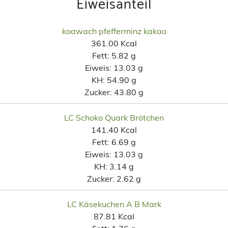
Eiweisanteil
koawach pfefferminz kakao
361.00 Kcal
Fett:
5.82 g
Eiweis:
13.03 g
KH:
54.90 g
Zucker:
43.80 g
LC Schoko Quark Brötchen
141.40 Kcal
Fett:
6.69 g
Eiweis:
13.03 g
KH:
3.14 g
Zucker:
2.62 g
LC Käsekuchen A B Mark
87.81 Kcal