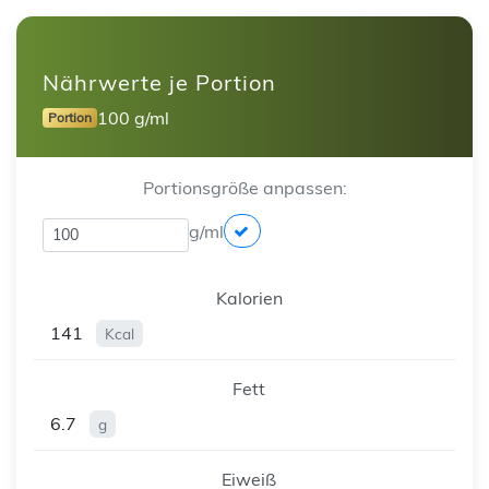
Nährwerte je Portion
100 g/ml
Portion
Portionsgröße anpassen:
g/ml
Kalorien
141
Kcal
Fett
6.7
g
Eiweiß