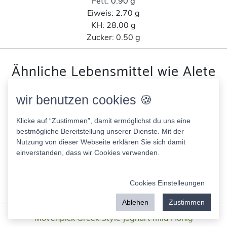
Fett:
0.90 g
Eiweis:
2.70 g
KH:
28.00 g
Zucker:
0.50 g
Ähnliche Lebensmittel wie Alete
Abendbrei Banane-Schoko nach
wir benutzen cookies 🍪
Kohlenhydratanteil
Klicke auf “Zustimmen”, damit ermöglichst du uns eine
Maggi Magic Asia Indian Curry Style
bestmögliche Bereitstellung unserer Dienste. Mit der
Nutzung von dieser Webseite erklären Sie sich damit
48.00 Kcal
einverstanden, dass wir Cookies verwenden.
Fett:
1.10 g
Eiweis:
2.70 g
KH:
5.50 g
Cookies Einstelleungen
Zucker:
1.10 g
Ablehen
Zustimmen
Mövenpick Greek Style Joghurt mild Honig