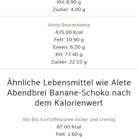
KH:
8.90 g
Zucker:
4.00 g
Alete Beerenkekse
435.00 Kcal
Fett:
10.90 g
Eiweis:
6.00 g
KH:
77.40 g
Zucker:
22.10 g
Ähnliche Lebensmittel wie Alete
Abendbrei Banane-Schoko nach
dem Kalorienwert
Bio Bio Kartoffelpüree locker und cremig
87.00 Kcal
Fett:
1.60 g