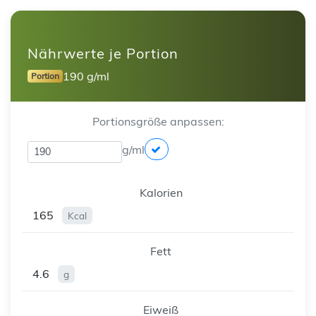
Nährwerte je Portion
190 g/ml
Portion
Portionsgröße anpassen:
g/ml
Kalorien
165
Kcal
Fett
4.6
g
Eiweiß