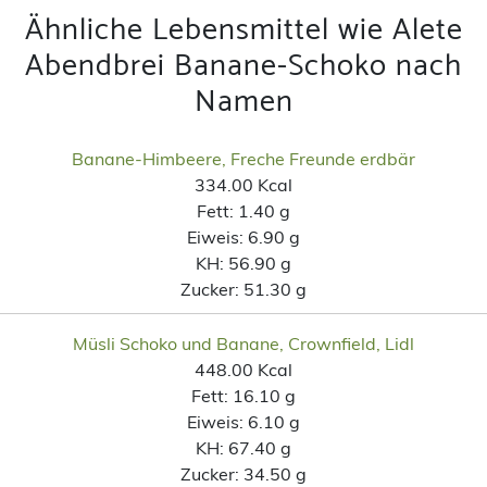
Ähnliche Lebensmittel wie Alete
Abendbrei Banane-Schoko nach
Namen
Banane-Himbeere, Freche Freunde erdbär
334.00 Kcal
Fett:
1.40 g
Eiweis:
6.90 g
KH:
56.90 g
Zucker:
51.30 g
Müsli Schoko und Banane, Crownfield, Lidl
448.00 Kcal
Fett:
16.10 g
Eiweis:
6.10 g
KH:
67.40 g
Zucker:
34.50 g