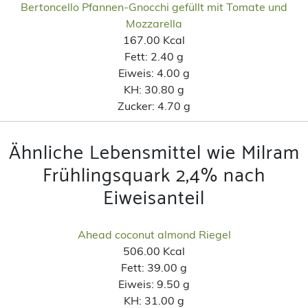
Bertoncello Pfannen-Gnocchi gefüllt mit Tomate und
Mozzarella
167.00 Kcal
Fett:
2.40 g
Eiweis:
4.00 g
KH:
30.80 g
Zucker:
4.70 g
Ähnliche Lebensmittel wie Milram
Frühlingsquark 2,4% nach
Eiweisanteil
Ahead coconut almond Riegel
506.00 Kcal
Fett:
39.00 g
Eiweis:
9.50 g
KH:
31.00 g