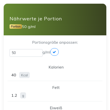
Nährwerte je Portion
50 g/ml
Portion
Portionsgröße anpassen:
g/ml
Kalorien
40
Kcal
Fett
1.2
g
Eiweiß